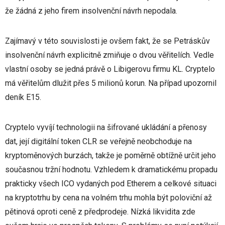
že žádná z jeho firem insolvenční návrh nepodala.
Zajímavý v této souvislosti je ovšem fakt, že se Petráskův
insolvenční návrh explicitně zmiňuje o dvou věřitelích. Vedle
vlastní osoby se jedná právě o Libigerovu firmu KL. Cryptelo
má věřitelům dlužit přes 5 milionů korun. Na případ upozornil
deník E15.
Cryptelo vyvíjí technologii na šifrované ukládání a přenosy
dat, její digitální token CLR se veřejně neobchoduje na
kryptoměnových burzách, takže je poměrně obtížně určit jeho
současnou tržní hodnotu. Vzhledem k dramatickému propadu
prakticky všech ICO vydaných pod Etherem a celkové situaci
na kryptotrhu by cena na volném trhu mohla být poloviční až
pětinová oproti ceně z předprodeje. Nízká likvidita zde