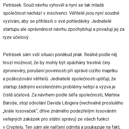
Petrásek. Soud návrhu vyhověl a nyní se tak mladá
společnost nachází v insolvenci. Věřitelé jsou nyní soudně
vyzíváni, aby se přihlásili o své pohledávky. Jednatelé
startupu ale oprávněnost návrhu zpochybňují a považují jej za
ryze účelový.
Petrásek sám vidí situaci poněkud jinak. Reálně podle něj
hrozí možnost, že by mohly být spáchány trestné činy
zpronevěry, porušení povinnosti při správě cizího majetku
a poškozování věřitelů. Jednatelé společnosti ujišťují, že
startup žádnými existenčními problémy netrpí a výzva je
čistě účelová. Za návrhem podle šéfa společnosti, Martina
Baroše, stojí odvolání Davida Libigera (nechvalně proslulého
„krále losovaček“,
dříve
známého podezřelým losováním
veřejných zakázek pro státní správu
) ze všech funkcí
v Cryptelu. Ten sám ale nařčení odmítá a poukazuje na fakt,