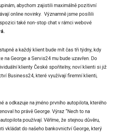
inám, abychom zajistili maximálně pozitivní
dávají online novinky. Významně jsme posílili
ispozici také non-stop chat v rámci webové
á.
upně a každý klient bude mít čas tři týdny, kdy
ze na George a Servis24 mu bude uzavřen. Do
uální klienty České spořitelny, noví klienti si již
í Business24, které využívají firemní klienti,
 a odkazuje na jméno prvního autopilota, kterého
menoval ho právě George. Výraz “Nech to na
topilota používají. Věříme, že stejnou důvěru,
enti vkládat do našeho bankovnictví George, který