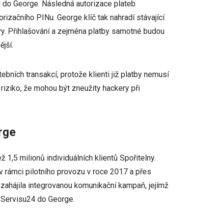
 do George. Následná autorizace plateb
izačního PINu. George klíč tak nahradí stávající
vy. Přihlašování a zejména platby samotné budou
ější.
bních transakcí, protože klienti již platby nemusí
 riziko, že mohou být zneužity hackery při
rge
 1,5 milionů individuálních klientů Spořitelny.
v rámci pilotního provozu v roce 2017 a přes
u zahájila integrovanou komunikační kampaň, jejímž
e Servisu24 do George.