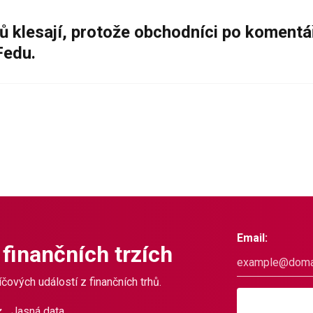
ů klesají, protože obchodníci po komentá
Fedu.
Email:
 finančních trzích
čových událostí z finančních trhů.
Jasná data