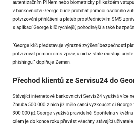
autentizačním PINem nebo biometricky při každém vstupu
v bankovnictví George bude probíhat pomocí osobního autor
potvrzování přihlášení a plateb prostřednictvím SMS zprá
s aplikací George klíč rychlejší, pohodlnější a také bezpečn
“George klíč představuje výrazné zvýšení bezpečnosti plate
potvrzovat pomocí sms zpráv, u nichž stále existuje určité
phishingu,” doplňuje Zeman.
Přechod klientů ze Servisu24 do Geo
Stávající internetové bankovnictví Servis24 využívá více než
Zhruba 500 000 z nich již mělo šanci vyzkoušet si George 
300 000 již George využívá pravidelně. Spořitelna v květn
cílem je do konce roku převést všechny stávající uživatel