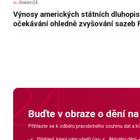
Roklen24
Výnosy amerických státních dluhopis
očekávání ohledně zvyšování sazeb 
Buďte v obraze o dění na
Přihlaste se k odběru pravidelného souhrnu dat a klí
Přehled, který vám ušetří čas
Aktuální dění