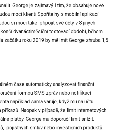
onalit. George je zajímavý i tím, že obsahuje nové
ou moci klienti Spořitelny s mobilní aplikací
ou si moci také připojit své účty v 8 jiných
 končí dvanáctiměsíční testovací období, během
Na začátku roku 2019 by měl mít George zhruba 1,5
reálném čase automaticky analyzovat finanční
poručení formou SMS zpráv nebo notifikací
ienta například sama varuje, když mu na účtu
příkazů. Naopak v případě, že limit internetových
álné platby, George mu doporučí limit snížit.
dů, pojistných smluv nebo investičních produktů.