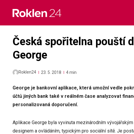
Skip
to
content
Česká spořitelna pouští 
George
Roklen24
23. 5. 2018
4 min
George je bankovní aplikace, která umožní vedle pokro
účtů jiných bank také v reálném čase analyzovat finanč
personalizovaná doporučení.
Aplikace George byla vyvinuta mezinárodním vývojářským 
designem a ovládáním, typickým pro sociální sítě. Je pos