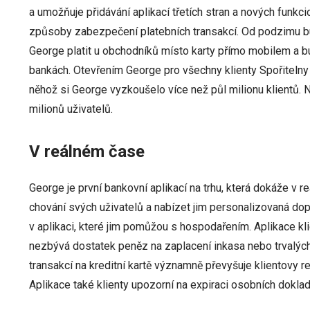
a umožňuje přidávání aplikací třetích stran a nových funkci
způsoby zabezpečení platebních transakcí. Od podzimu bud
George platit u obchodníků místo karty přímo mobilem a bud
bankách. Otevřením George pro všechny klienty Spořitelny
něhož si George vyzkoušelo více než půl milionu klientů. 
milionů uživatelů.
V reálném čase
George je první bankovní aplikací na trhu, která dokáže v 
chování svých uživatelů a nabízet jim personalizovaná do
v aplikaci, které jim pomůžou s hospodařením. Aplikace kl
nezbývá dostatek peněz na zaplacení inkasa nebo trvalých 
transakcí na kreditní kartě významně převyšuje klientovy re
Aplikace také klienty upozorní na expiraci osobních dokla