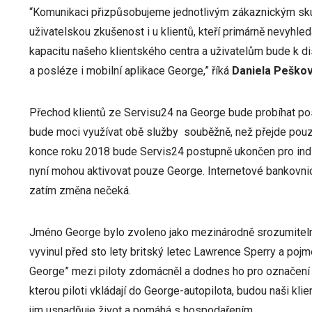
“Komunikaci přizpůsobujeme jednotlivým zákaznickým skup
uživatelskou zkušenost i u klientů, kteří primárně nevyhle
kapacitu našeho klientského centra a uživatelům bude k d
a posléze i mobilní aplikace George,” říká
Daniela Peškov
Přechod klientů ze Servisu24 na George bude probíhat post
bude moci využívat obě služby souběžně, než přejde pou
konce roku 2018 bude Servis24 postupně ukončen pro individ
nyní mohou aktivovat pouze George. Internetové bankovnictv
zatím změna nečeká.
Jméno George bylo zvoleno jako mezinárodně srozumitelné
vyvinul před sto lety britský letec Lawrence Sperry a poj
George” mezi piloty zdomácněl a dodnes ho pro označení au
kterou piloti vkládají do George-autopilota, budou naši kli
jim usnadňuje život a pomáhá s hospodařením.