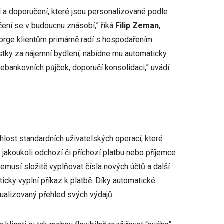
d a doporučení, které jsou personalizované podle
učení se v budoucnu znásobí,” říká
Filip Zeman
,
eorge klientům primárně radí s hospodařením.
ástky za nájemní bydlení, nabídne mu automaticky
 nebankovních půjček, doporučí konsolidaci,” uvádí
ychlost standardních uživatelských operací, které
t jakoukoli odchozí či příchozí platbu nebo příjemce
emusí složitě vyplňovat čísla nových účtů a další
icky vyplní příkaz k platbě. Díky automatické
izualizovaný přehled svých výdajů.