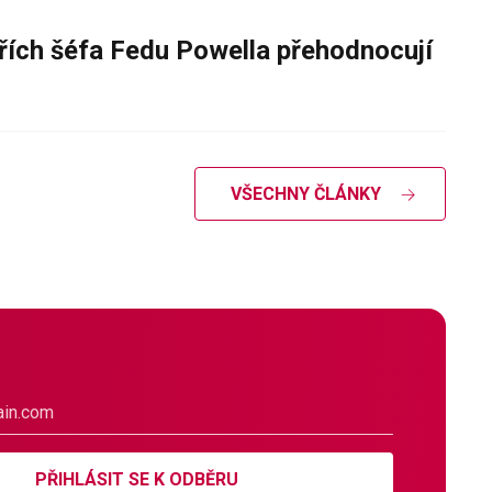
řích šéfa Fedu Powella přehodnocují
VŠECHNY ČLÁNKY
PŘIHLÁSIT SE K ODBĚRU