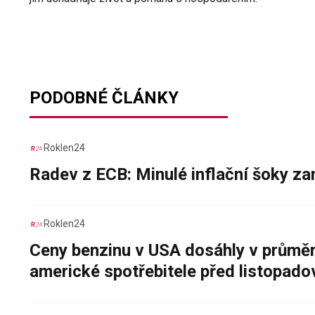
PODOBNÉ ČLÁNKY
Roklen24
Radev z ECB: Minulé inflační šoky za
Roklen24
Ceny benzinu v USA dosáhly v průměru
americké spotřebitele před listopad