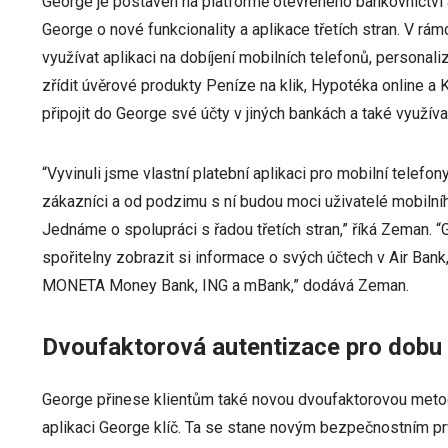
George je postaven na platformě otevřeného bankovnictví a 
George o nové funkcionality a aplikace třetích stran. V rá
využívat aplikaci na dobíjení mobilních telefonů, personali
zřídit úvěrové produkty Peníze na klik, Hypotéka online a 
připojit do George své účty v jiných bankách a také využívat
“Vyvinuli jsme vlastní platební aplikaci pro mobilní telefony
zákazníci a od podzimu s ní budou moci uživatelé mobilníh
Jednáme o spolupráci s řadou třetích stran,” říká Zeman.
spořitelny zobrazit si informace o svých účtech v Air Bank
MONETA Money Bank, ING a mBank,” dodává Zeman.
Dvoufaktorová autentizace pro dobu 
George přinese klientům také novou dvoufaktorovou meto
aplikaci George klíč. Ta se stane novým bezpečnostním pr