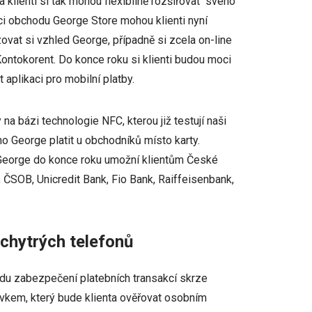
klienti si tak mohou flexibilně rozšiřovat “svého”
mci obchodu George Store mohou klienti nyní
zovat si vzhled George, případně si zcela on-line
Kontokorent. Do konce roku si klienti budou moci
 aplikaci pro mobilní platby.
 na bázi technologie NFC, kterou již testují naši
o George platit u obchodníků místo karty.
 “George do konce roku umožní klientům České
, ČSOB, Unicredit Bank, Fio Bank, Raiffeisenbank,
chytrých telefonů
du zabezpečení platebních transakcí skrze
vkem, který bude klienta ověřovat osobním