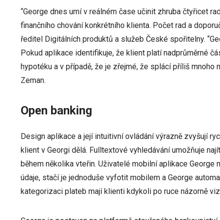
“George dnes umí v reálném čase učinit zhruba čtyřicet ra
finančního chování konkrétního klienta. Počet rad a dopor
ředitel Digitálních produktů a služeb České spořitelny. “G
Pokud aplikace identifikuje, že klient platí nadprůměrné č
hypotéku a v případě, že je zřejmé, že splácí příliš mnoho
Zeman.
Open banking
Design aplikace a její intuitivní ovládání výrazně zvyšují r
klient v Georgi dělá. Fulltextové vyhledávání umožňuje nají
během několika vteřin. Uživatelé mobilní aplikace George n
údaje, stačí je jednoduše vyfotit mobilem a George automat
kategorizaci plateb mají klienti kdykoli po ruce názorně v