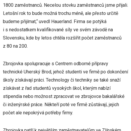
1800 zaměstnanců. Necelou stovku zaměstnanců jsme přijali.
Letošní rok to bude možná trochu méně, ale přesto určitě
budeme přijímat,“ uvedl Hauerland. Firma se potýká
i s nedostatkem kvalifikované síly ve svém závodě na
Slovensku, kde by letos chtěla rozšířit počet zaměstnanců
z 80 na 200.
Zbrojovka spolupracuje s Centrem odborné přípravy
technické Uherský Brod, jehož studenti ve firmě po dokončení
školy získávají práci. Technology či techniky se také snaží
získávat z řad studentů vysokých škol, kterým nabízí
stipendia nebo možnost zpracovat ve zbrojovce bakalářské
či inženýrské práce. Někteří poté ve firmě zůstávají, jejich
počet ale nepokrývá potřeby firmy.
Zbrojovka patří k největším zaměstnavatelům ve Zlínském