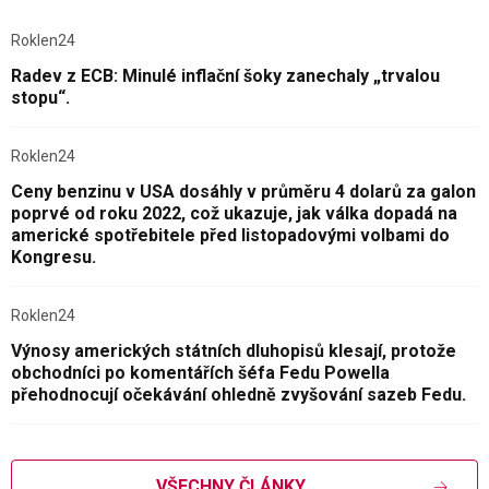
Roklen24
Radev z ECB: Minulé inflační šoky zanechaly „trvalou
stopu“.
Roklen24
Ceny benzinu v USA dosáhly v průměru 4 dolarů za galon
poprvé od roku 2022, což ukazuje, jak válka dopadá na
americké spotřebitele před listopadovými volbami do
Kongresu.
Roklen24
Výnosy amerických státních dluhopisů klesají, protože
obchodníci po komentářích šéfa Fedu Powella
přehodnocují očekávání ohledně zvyšování sazeb Fedu.
VŠECHNY ČLÁNKY