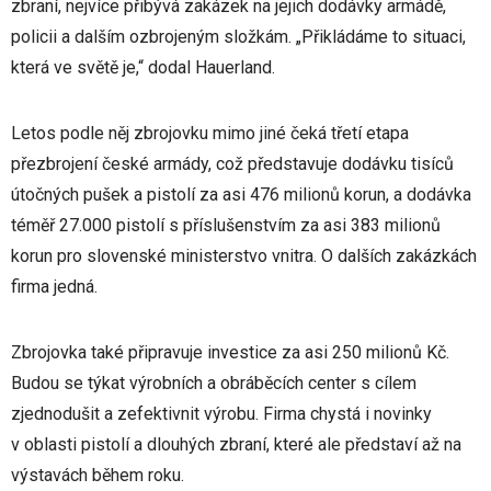
zbraní, nejvíce přibývá zakázek na jejich dodávky armádě,
policii a dalším ozbrojeným složkám. „Přikládáme to situaci,
která ve světě je,“ dodal Hauerland.
Letos podle něj zbrojovku mimo jiné čeká třetí etapa
přezbrojení české armády, což představuje dodávku tisíců
útočných pušek a pistolí za asi 476 milionů korun, a dodávka
téměř 27.000 pistolí s příslušenstvím za asi 383 milionů
korun pro slovenské ministerstvo vnitra. O dalších zakázkách
firma jedná.
Zbrojovka také připravuje investice za asi 250 milionů Kč.
Budou se týkat výrobních a obráběcích center s cílem
zjednodušit a zefektivnit výrobu. Firma chystá i novinky
v oblasti pistolí a dlouhých zbraní, které ale představí až na
výstavách během roku.