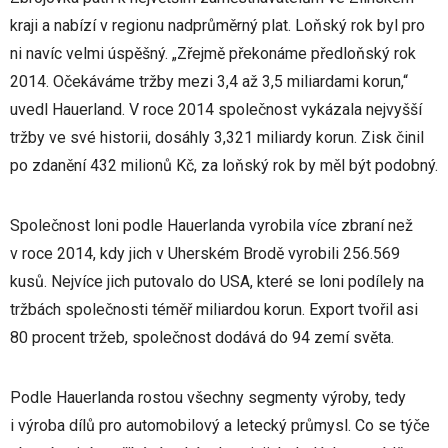
kraji a nabízí v regionu nadprůměrný plat. Loňský rok byl pro
ni navíc velmi úspěšný. „Zřejmě překonáme předloňský rok
2014. Očekáváme tržby mezi 3,4 až 3,5 miliardami korun,“
uvedl Hauerland. V roce 2014 společnost vykázala nejvyšší
tržby ve své historii, dosáhly 3,321 miliardy korun. Zisk činil
po zdanění 432 milionů Kč, za loňský rok by měl být podobný.
Společnost loni podle Hauerlanda vyrobila více zbraní než
v roce 2014, kdy jich v Uherském Brodě vyrobili 256.569
kusů. Nejvíce jich putovalo do USA, které se loni podílely na
tržbách společnosti téměř miliardou korun. Export tvořil asi
80 procent tržeb, společnost dodává do 94 zemí světa.
Podle Hauerlanda rostou všechny segmenty výroby, tedy
i výroba dílů pro automobilový a letecký průmysl. Co se týče