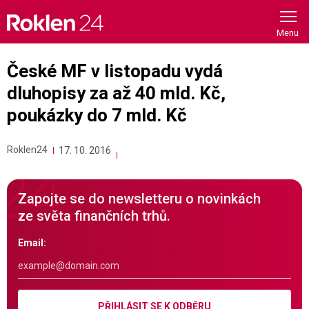
Skip
to
content
České MF v listopadu vydá
dluhopisy za až 40 mld. Kč,
poukázky do 7 mld. Kč
Roklen24
17. 10. 2016
Zapojte se do newsletteru o novinkách
ze světa finančních trhů.
Email:
PŘIHLÁSIT SE K ODBĚRU