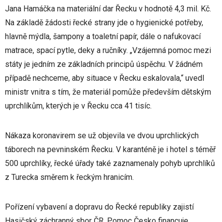
Jana Hamáčka na materiální dar Řecku v hodnotě 4,3 mil. Kč.
Na základě žádosti řecké strany jde o hygienické potřeby,
hlavně mýdla, šampony a toaletní papír, dále o nafukovací
matrace, spací pytle, deky a ručníky. „Vzájemná pomoc mezi
státy je jedním ze základních principů úspěchu. V žádném
případě nechceme, aby situace v Řecku eskalovala,“ uvedl
ministr vnitra s tím, že materiál pomůže především dětským
uprchlíkům, kterých je v Řecku cca 41 tisíc.
Nákaza koronavirem se už objevila ve dvou uprchlických
táborech na pevninském Řecku. V karanténě je i hotel s téměř
500 uprchlíky, řecké úřady také zaznamenaly pohyb uprchlíků
z Turecka směrem k řeckým hranicím.
Pořízení vybavení a dopravu do Řecké republiky zajistí
Hasičský záchranný sbor ČR. Pomoc Česko financuje