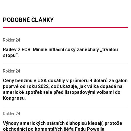
PODOBNÉ ČLÁNKY
Roklen24
Radev z ECB: Minulé inflační šoky zanechaly „trvalou
stopu“.
Roklen24
Ceny benzinu v USA dosáhly v průměru 4 dolarů za galon
poprvé od roku 2022, což ukazuje, jak válka dopadá na
americké spotřebitele před listopadovými volbami do
Kongresu.
Roklen24
Výnosy amerických státních dluhopisů klesají, protože
obchodníci po komentářích šéfa Fedu Powella