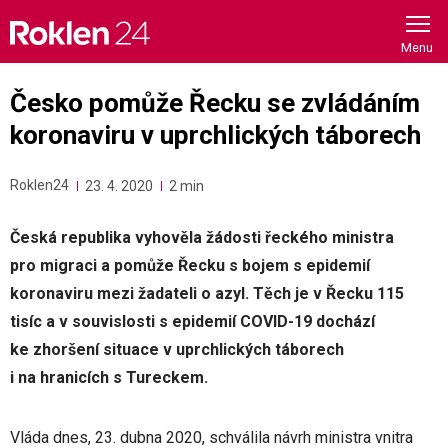
Skip
to
content
Česko pomůže Řecku se zvládáním
koronaviru v uprchlických táborech
Roklen24
23. 4. 2020
2 min
Česká republika vyhověla žádosti řeckého ministra
pro migraci a pomůže Řecku s bojem s epidemií
koronaviru mezi žadateli o azyl. Těch je v Řecku 115
tisíc a v souvislosti s epidemií COVID-19 dochází
ke zhoršení situace v uprchlických táborech
i na hranicích s Tureckem.
Vláda dnes, 23. dubna 2020, schválila návrh ministra vnitra