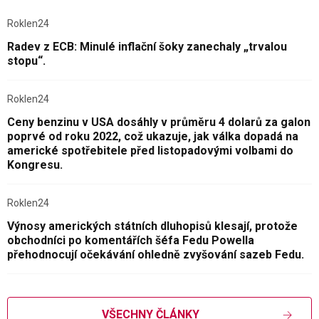
Roklen24
Radev z ECB: Minulé inflační šoky zanechaly „trvalou
stopu“.
Roklen24
Ceny benzinu v USA dosáhly v průměru 4 dolarů za galon
poprvé od roku 2022, což ukazuje, jak válka dopadá na
americké spotřebitele před listopadovými volbami do
Kongresu.
Roklen24
Výnosy amerických státních dluhopisů klesají, protože
obchodníci po komentářích šéfa Fedu Powella
přehodnocují očekávání ohledně zvyšování sazeb Fedu.
VŠECHNY ČLÁNKY