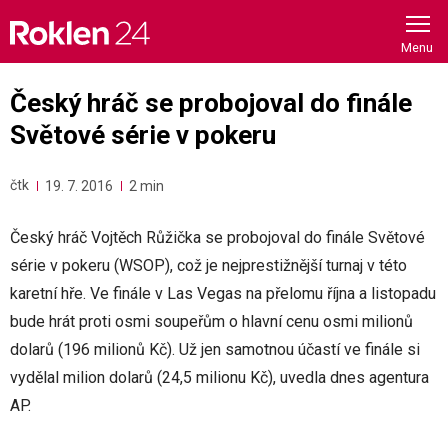
Skip
to
content
Český hráč se probojoval do finále
Světové série v pokeru
čtk
19. 7. 2016
2 min
Český hráč Vojtěch Růžička se probojoval do finále Světové
série v pokeru (WSOP), což je nejprestižnější turnaj v této
karetní hře. Ve finále v Las Vegas na přelomu října a listopadu
bude hrát proti osmi soupeřům o hlavní cenu osmi milionů
dolarů (196 milionů Kč). Už jen samotnou účastí ve finále si
vydělal milion dolarů (24,5 milionu Kč), uvedla dnes agentura
AP.