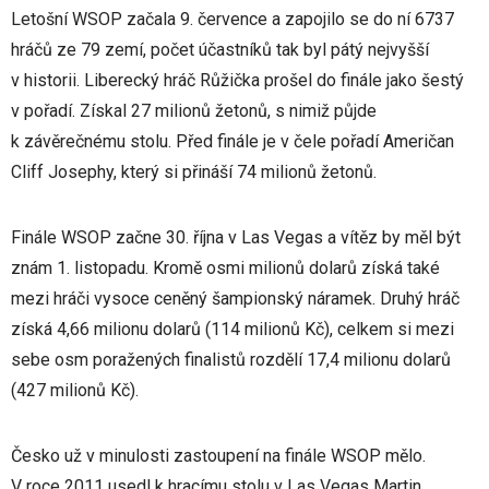
Letošní WSOP začala 9. července a zapojilo se do ní 6737
hráčů ze 79 zemí, počet účastníků tak byl pátý nejvyšší
v historii. Liberecký hráč Růžička prošel do finále jako šestý
v pořadí. Získal 27 milionů žetonů, s nimiž půjde
k závěrečnému stolu. Před finále je v čele pořadí Američan
Cliff Josephy, který si přináší 74 milionů žetonů.
Finále WSOP začne 30. října v Las Vegas a vítěz by měl být
znám 1. listopadu. Kromě osmi milionů dolarů získá také
mezi hráči vysoce ceněný šampionský náramek. Druhý hráč
získá 4,66 milionu dolarů (114 milionů Kč), celkem si mezi
sebe osm poražených finalistů rozdělí 17,4 milionu dolarů
(427 milionů Kč).
Česko už v minulosti zastoupení na finále WSOP mělo.
V roce 2011 usedl k hracímu stolu v Las Vegas Martin