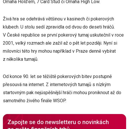
Omaha Hold‘em, 7 Card Stud či Omaha High Low.
Živá hra se odehrává většinou v kasinech či pokerových
klubech. U stolu sedí zpravidla od dvou do deseti hráčů.
V České republice se první pokerový turnaj uskutečnil v roce
2001, velký rozmach ale zažil až o pět let později. Nyní si
milovníci této hry mohou například v Praze denně vybírat
z několika turnajů.
Od konce 90. let se těžiště pokerových bitev postupně
přesouvá na internet. Z internetových turnajů s nízkým
startovným pak nejúspěšnější hráči mohou proniknout až do
samotného živého finále WSOP.
Zapojte se do newsletteru o novinkách