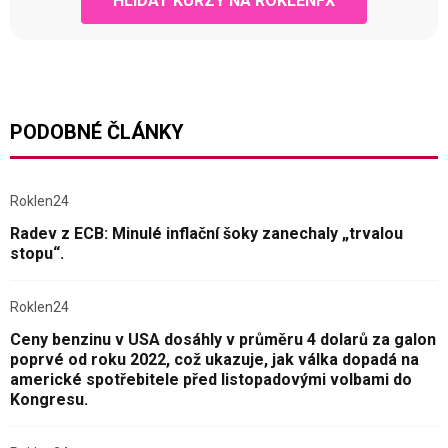
HLÍDAT KURZY NA ROKLENFX
PODOBNÉ ČLÁNKY
Roklen24
Radev z ECB: Minulé inflační šoky zanechaly „trvalou
stopu“.
Roklen24
Ceny benzinu v USA dosáhly v průměru 4 dolarů za galon
poprvé od roku 2022, což ukazuje, jak válka dopadá na
americké spotřebitele před listopadovými volbami do
Kongresu.