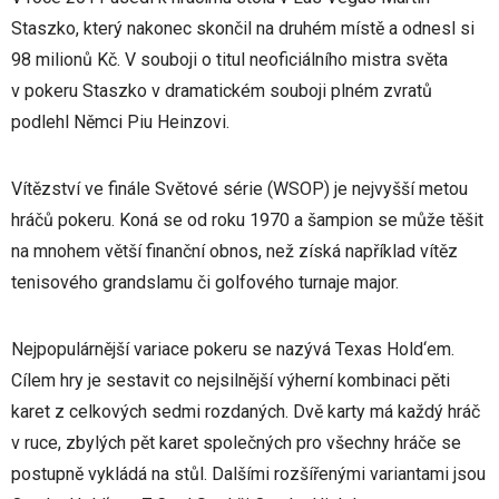
Staszko, který nakonec skončil na druhém místě a odnesl si
98 milionů Kč. V souboji o titul neoficiálního mistra světa
v pokeru Staszko v dramatickém souboji plném zvratů
podlehl Němci Piu Heinzovi.
Vítězství ve finále Světové série (WSOP) je nejvyšší metou
hráčů pokeru. Koná se od roku 1970 a šampion se může těšit
na mnohem větší finanční obnos, než získá například vítěz
tenisového grandslamu či golfového turnaje major.
Nejpopulárnější variace pokeru se nazývá Texas Hold‘em.
Cílem hry je sestavit co nejsilnější výherní kombinaci pěti
karet z celkových sedmi rozdaných. Dvě karty má každý hráč
v ruce, zbylých pět karet společných pro všechny hráče se
postupně vykládá na stůl. Dalšími rozšířenými variantami jsou