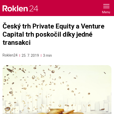
Skip
to
content
Český trh Private Equity a Venture
Capital trh poskočil díky jedné
transakci
Roklen24
25. 7. 2019
3 min