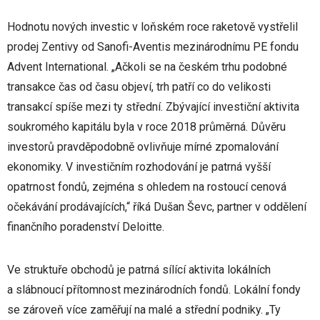
Hodnotu nových investic v loňském roce raketově vystřelil
prodej Zentivy od Sanofi-Aventis mezinárodnímu PE fondu
Advent International. „Ačkoli se na českém trhu podobné
transakce čas od času objeví, trh patří co do velikosti
transakcí spíše mezi ty střední. Zbývající investiční aktivita
soukromého kapitálu byla v roce 2018 průměrná. Důvěru
investorů pravděpodobně ovlivňuje mírné zpomalování
ekonomiky. V investičním rozhodování je patrná vyšší
opatrnost fondů, zejména s ohledem na rostoucí cenová
očekávání prodávajících,“ říká Dušan Ševc, partner v oddělení
finančního poradenství Deloitte.
Ve struktuře obchodů je patrná sílící aktivita lokálních
a slábnoucí přítomnost mezinárodních fondů. Lokální fondy
se zároveň více zaměřují na malé a střední podniky. „Ty