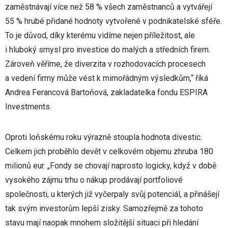
zaměstnávají více než 58 % všech zaměstnanců a vytvářejí
55 % hrubé přidané hodnoty vytvořené v podnikatelské sféře.
To je důvod, díky kterému vidíme nejen příležitost, ale
i hluboký smysl pro investice do malých a středních firem.
Zároveň věříme, že diverzita v rozhodovacích procesech
a vedení firmy může vést k mimořádným výsledkům,“ říká
Andrea Ferancová Bartoňová, zakladatelka fondu ESPIRA
Investments.
Oproti loňskému roku výrazně stoupla hodnota divestic.
Celkem jich proběhlo devět v celkovém objemu zhruba 180
milionů eur. „Fondy se chovají naprosto logicky, když v době
vysokého zájmu trhu o nákup prodávají portfoliové
společnosti, u kterých již vyčerpaly svůj potenciál, a přinášejí
tak svým investorům lepší zisky. Samozřejmě za tohoto
stavu mají naopak mnohem složitější situaci při hledání