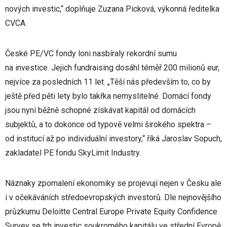
nových investic,“ doplňuje Zuzana Picková, výkonná ředitelka
CVCA.
České PE/VC fondy loni nasbíraly rekordní sumu
na investice. Jejich fundraising dosáhl téměř 200 milionů eur,
nejvíce za posledních 11 let. „Těší nás především to, co by
ještě před pěti lety bylo takřka nemyslitelné. Domácí fondy
jsou nyní běžně schopné získávat kapitál od domácích
subjektů, a to dokonce od typově velmi širokého spektra –
od institucí až po individuální investory,“ říká Jaroslav Sopuch,
zakladatel PE fondu SkyLimit Industry.
Náznaky zpomalení ekonomiky se projevují nejen v Česku ale
i v očekáváních středoevropských investorů. Dle nejnovějšího
průzkumu Deloitte Central Europe Private Equity Confidence
Survey se trh investic soukromého kapitálu ve střední Evropě