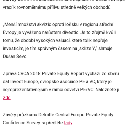
vrací k rovnoměrnému přílivu středně velkých obchodů.
„Menší množství akvizic oproti loňsku v regionu střední
Evropy je vyváženo nárůstem divestic. Je to zřejmě kvůli
tomu, že období vysokých valuací, které tolik nepřeje
investicím, je tím správným časem na ‚sklizeň‛,“ shrnuje
Dušan Ševc.
Zpráva CVCA 2018 Private Equity Report vychází ze sběru
dat Invest Europe, evropské asociace PE a VC, který je
nejreprezentativnějším v rámci odvětví PE/VC. Naleznete ji
zde
.
Závěry průzkumu Deloitte Central Europe Private Equity
Confidence Survey si přečtěte
tady
.