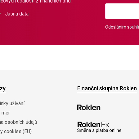
čových událostí z finančních trhů.
Jasná data
Odesláním souhla
zy
Finanční skupina Roklen
nky užívání
aimer
na osobních údajů
y cookies (EU)