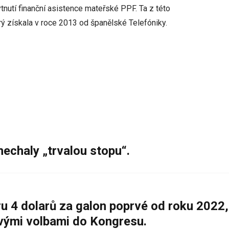
ytnutí finanční asistence mateřské PPF. Ta z této
erý získala v roce 2013 od španělské Telefóniky.
nechaly „trvalou stopu“.
 4 dolarů za galon poprvé od roku 2022,
ovými volbami do Kongresu.