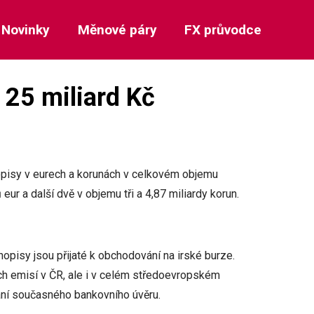
Novinky
Měnové páry
FX průvodce
 25 miliard Kč
opisy v eurech a korunách v celkovém objemu
eur a další dvě v objemu tři a 4,87 miliardy korun.
opisy jsou přijaté k obchodování na irské burze.
ích emisí v ČR, ale i v celém středoevropském
ání současného bankovního úvěru.