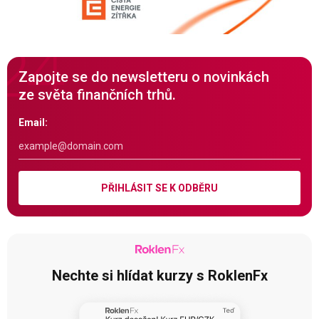
Zapojte se do newsletteru o novinkách
ze světa finančních trhů.
Email:
PŘIHLÁSIT SE K ODBĚRU
Nechte si hlídat kurzy s RoklenFx