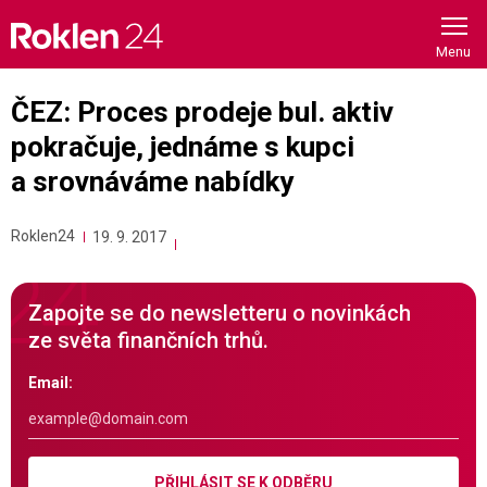
Skip
to
content
ČEZ: Proces prodeje bul. aktiv
pokračuje, jednáme s kupci
a srovnáváme nabídky
Roklen24
19. 9. 2017
Zapojte se do newsletteru o novinkách
ze světa finančních trhů.
Email:
PŘIHLÁSIT SE K ODBĚRU