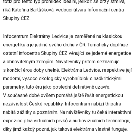
totiž pro tento typ prohlídek ideální, jelikož se brzy stmívá,“
říká Kateřina Bartůšková, vedoucí útvaru Informační centra
Skupiny ČEZ.
Infocentrum Elektrárny Ledvice je zaměřené na klasickou
energetiku a je jediné svého druhu v ČR. Tematicky doplňuje
ostatní infocentra Skupiny ČEZ věnující se jaderné energetice
a obnovitelným zdrojům. Návštěvníky přitom seznamuje
s končící érou doby uhelné. Elektrárna Ledvice, respektive její
moderní, vysoce ekologický výrobní blok s nadkritickými
parametry, tuto éru jako poslední definitivně uzavře.
V současné době ovšem pomáhá ještě řešit energetickou
nezávislost České republiky. Infocentrum nabízí tři patra
nabitá zážitky a poznáním. Na návštěvníky tu čeká interaktivní
expozice plná virtuálních prvků a audiovizuálních technologií,
díky jimž každý pozná, jak taková elektrárna vlastně funguje.