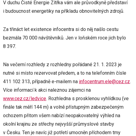
V duchu Čisté Energie Zítřka vám ale průvodkyně představí
i budoucnost energetiky na příkladu obnovitelných zdrojů.
Za třináct let existence infocentra si do něj našlo cestu
bezmála 70 000 návštěvníků. Jen v loňském roce jich bylo
8 397.
Na večerní rozhledy z rozhledny pořádané 21. 1. 2023 je
nutné si místo rezervovat předem, a to na telefonním čísle
411 102 313, případně e-mailem na
infocentrum.ele@cez.cz
.
Více informací k akci naleznou zájemci na
www.cez.cz/ledvice
. Rozhledna s prosklenou vyhlídkou (ve
finále tak měří 144 m) a volně přístupným zabezpečeným
ochozem přitom všem nabízí neopakovatelný výhled na
okolní krajinu ze střechy nejvyšší průmyslové stavby
v Česku. Ten je navíc již potřetí umocněn příchodem tmy