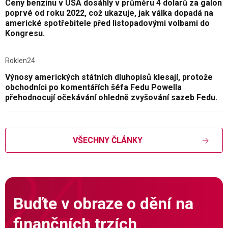
Ceny benzinu v USA dosáhly v průměru 4 dolarů za galon
poprvé od roku 2022, což ukazuje, jak válka dopadá na
americké spotřebitele před listopadovými volbami do
Kongresu.
Roklen24
Výnosy amerických státních dluhopisů klesají, protože
obchodníci po komentářích šéfa Fedu Powella
přehodnocují očekávání ohledně zvyšování sazeb Fedu.
VŠECHNY ČLÁNKY
Buďte v obraze o dění na
finančních trzích