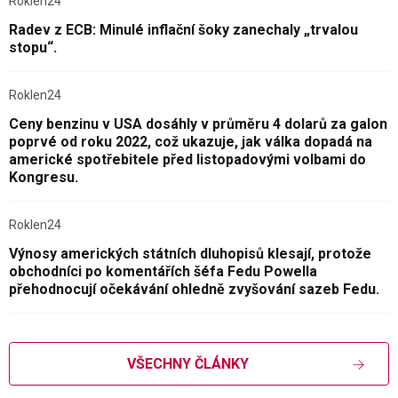
Roklen24
Radev z ECB: Minulé inflační šoky zanechaly „trvalou
stopu“.
Roklen24
Ceny benzinu v USA dosáhly v průměru 4 dolarů za galon
poprvé od roku 2022, což ukazuje, jak válka dopadá na
americké spotřebitele před listopadovými volbami do
Kongresu.
Roklen24
Výnosy amerických státních dluhopisů klesají, protože
obchodníci po komentářích šéfa Fedu Powella
přehodnocují očekávání ohledně zvyšování sazeb Fedu.
VŠECHNY ČLÁNKY