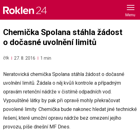
Skip
to
content
Chemička Spolana stáhla žádost
o dočasné uvolnění limitů
čtk
27. 8. 2016
1 min
Neratovická chemička Spolana stáhla žádost o dočasné
uvolnění limitů. Žádala o něj kvůli kontrole a případným
opravám retenční nádrže v čistírně odpadních vod.
Vypouštěné látky by pak při opravě mohly překračovat
povolené limity. Chemička bude nakonec hledat jiné technické
řešení, které umožní opravu nádrže bez omezení jejího
provozu, píše dnešní MF Dnes.