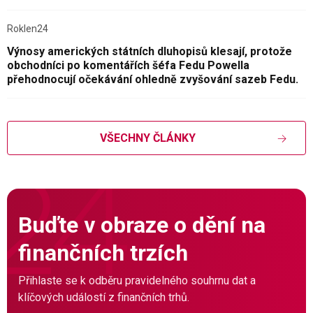
Roklen24
Výnosy amerických státních dluhopisů klesají, protože
obchodníci po komentářích šéfa Fedu Powella
přehodnocují očekávání ohledně zvyšování sazeb Fedu.
VŠECHNY ČLÁNKY
Buďte v obraze o dění na
finančních trzích
Přihlaste se k odběru pravidelného souhrnu dat a
klíčových událostí z finančních trhů.