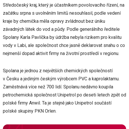
Středočeský kraj, který je účastníkem povolovacího řízení, na
začátku srpna s uvolněním limitů nesouhlasil, podle vedení
kraje by chemička měla opravy zvládnout bez úniku
závadných látek do vod a půdy. Podle generálního ředitele
Spolany Karla Pavlíčka by údržba nebyla rizikem pro kvalitu
vody v Labi, ale společnost chce jasně deklarovat snahu o co
nejmenší dopad aktivit firmy na životní prostředí v regionu.
Spolana je jednou z největších chemických společností
v Česku a jediným českým výrobcem PVC a kaprolaktamu.
Zaměstnává více než 700 lidí. Spolanu nedávno koupila
petrochemická společnost Unipetrol po deseti letech zpět od
polské firmy Anwil. Ta je stejně jako Unipetrol součástí
polské skupiny PKN Orlen.