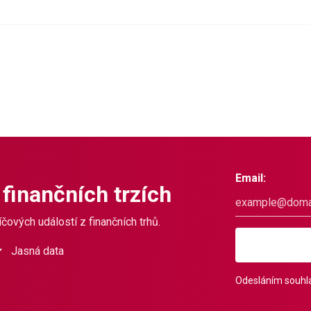
Email:
 finančních trzích
čových událostí z finančních trhů.
Jasná data
Odesláním souhla