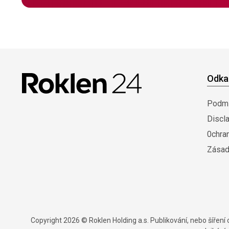
Odka
Podmí
Discl
0chra
Zásad
Copyright 2026 © Roklen Holding a.s. Publikování, nebo šířen