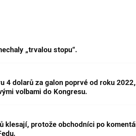
nechaly „trvalou stopu“.
 4 dolarů za galon poprvé od roku 2022,
ovými volbami do Kongresu.
ů klesají, protože obchodníci po komentá
Fedu.