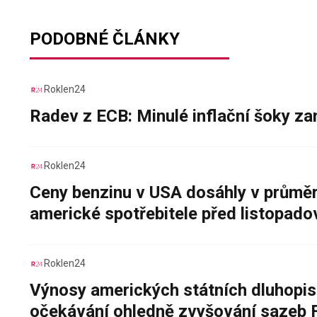
PODOBNÉ ČLÁNKY
Roklen24
Radev z ECB: Minulé inflační šoky za
Roklen24
Ceny benzinu v USA dosáhly v průměru
americké spotřebitele před listopad
Roklen24
Výnosy amerických státních dluhopis
očekávání ohledně zvyšování sazeb 