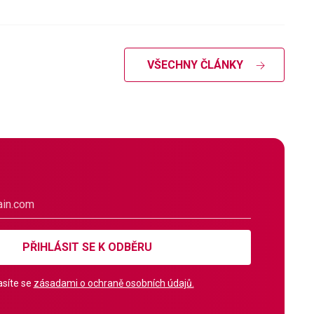
VŠECHNY ČLÁNKY
PŘIHLÁSIT SE K ODBĚRU
síte se
zásadami o ochraně osobních údajů.