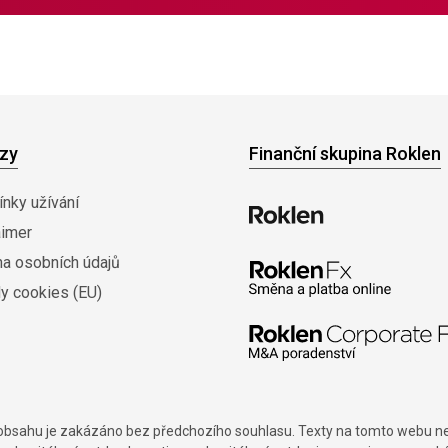
zy
Finanční skupina Roklen
nky užívání
aimer
na osobních údajů
y cookies (EU)
í obsahu je zakázáno bez předchozího souhlasu. Texty na tomto webu nes