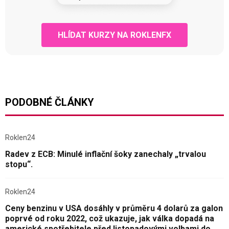
HLÍDAT KURZY NA ROKLENFX
PODOBNÉ ČLÁNKY
Roklen24
Radev z ECB: Minulé inflační šoky zanechaly „trvalou
stopu“.
Roklen24
Ceny benzinu v USA dosáhly v průměru 4 dolarů za galon
poprvé od roku 2022, což ukazuje, jak válka dopadá na
americké spotřebitele před listopadovými volbami do