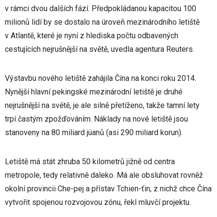
v rámci dvou dalších fází. Předpokládanou kapacitou 100
milionů lidí by se dostalo na úroveň mezinárodního letiště
v Atlantě, které je nyní z hlediska počtu odbavených
cestujících nejrušnější na světě, uvedla agentura Reuters.
Výstavbu nového letiště zahájila Čína na konci roku 2014.
Nynější hlavní pekingské mezinárodní letiště je druhé
nejrušnější na světě, je ale silně přetíženo, takže tamní lety
trpí častým zpožďováním. Náklady na nové letiště jsou
stanoveny na 80 miliard jüanů (asi 290 miliard korun).
Letiště má stát zhruba 50 kilometrů jižně od centra
metropole, tedy relativně daleko. Má ale obsluhovat rovněž
okolní provincii Che-pej a přístav Tchien-ťin, z nichž chce Čína
vytvořit spojenou rozvojovou zónu, řekl mluvčí projektu.