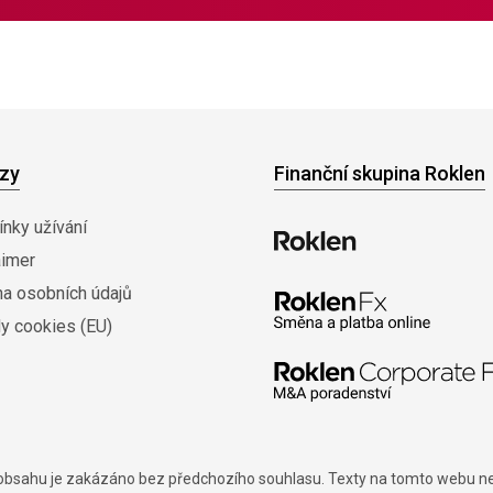
zy
Finanční skupina Roklen
nky užívání
aimer
na osobních údajů
y cookies (EU)
í obsahu je zakázáno bez předchozího souhlasu. Texty na tomto webu nes