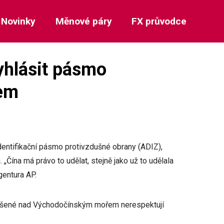
Novinky
Měnové páry
FX průvodce
vyhlásit pásmo
řem
dentifikační pásmo protivzdušné obrany (ADIZ),
„Čína má právo to udělat, stejně jako už to udělala
gentura AP.
yhlášené nad Východočínským mořem nerespektují