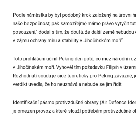
Podle náměstka by byl podobný krok založený na úrovni h
naše bezpečnost, pak samozřejmě máme právo vytyčit tut
posouzení,“ dodal s tím, že doufá, že další země nebudou 
v zájmu ochrany míru a stability v Jihočínském moři“.
Toto prohlášení učinil Peking den poté, co mezinárodní r
v Jihočínském moři. Vyhověl tím požadavku Filipín v územ
Rozhodnutí soudu je sice teoreticky pro Peking závazné, je
verdikt uvedla, že ho neuznává a nebude se jím řídit.
Identifikační pásmo protivzdušné obrany (Air Defence Ide
je omezen provoz a které slouží potřebám protivzdušné ob