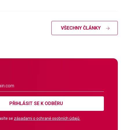
VŠECHNY ČLÁNKY
PŘIHLÁSIT SE K ODBĚRU
síte se
zásadami o ochraně osobních údajů.