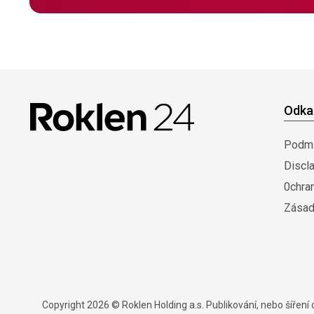
Odka
Podmí
Discl
0chra
Zásad
Copyright 2026 © Roklen Holding a.s. Publikování, nebo šířen