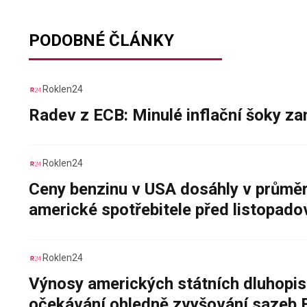
PODOBNÉ ČLÁNKY
Roklen24
Radev z ECB: Minulé inflační šoky za
Roklen24
Ceny benzinu v USA dosáhly v průměru
americké spotřebitele před listopad
Roklen24
Výnosy amerických státních dluhopis
očekávání ohledně zvyšování sazeb 