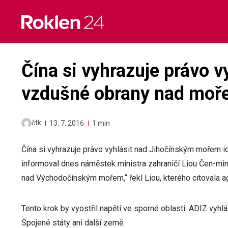
Skip
to
content
Čína si vyhrazuje právo 
vzdušné obrany nad mo
čtk
13. 7. 2016
1 min
Čína si vyhrazuje právo vyhlásit nad Jihočínským mořem i
informoval dnes náměstek ministra zahraničí Liou Čen-min. 
nad Východočínským mořem,“ řekl Liou, kterého citovala a
Tento krok by vyostřil napětí ve sporné oblasti. ADIZ v
Spojené státy ani další země.