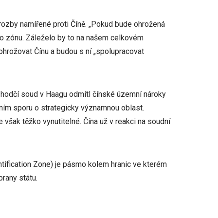
rozby namířené proti Číně. „Pokud bude ohrožená
o zónu. Záleželo by to na našem celkovém
ohrožovat Čínu a budou s ní „spolupracovat
ozhodčí soud v Haagu odmítl čínské územní nároky
ním sporu o strategicky významnou oblast.
 však těžko vynutitelné. Čína už v reakci na soudní
ntification Zone) je pásmo kolem hranic ve kterém
rany státu.