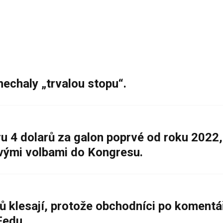
nechaly „trvalou stopu“.
 4 dolarů za galon poprvé od roku 2022,
ovými volbami do Kongresu.
ů klesají, protože obchodníci po komentá
Fedu.