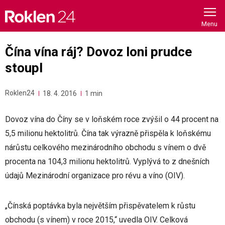
Skip
to
content
Čína vína ráj? Dovoz loni prudce
stoupl
Roklen24
18. 4. 2016
1 min
Dovoz vína do Číny se v loňském roce zvýšil o 44 procent na
5,5 milionu hektolitrů. Čína tak výrazně přispěla k loňskému
nárůstu celkového mezinárodního obchodu s vínem o dvě
procenta na 104,3 milionu hektolitrů. Vyplývá to z dnešních
údajů Mezinárodní organizace pro révu a víno (OIV).
„Čínská poptávka byla největším přispěvatelem k růstu
obchodu (s vínem) v roce 2015,“ uvedla OIV. Celková