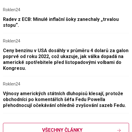
Roklen24
Radev z ECB: Minulé inflační šoky zanechaly „trvalou
stopu“.
Roklen24
Ceny benzinu v USA dosáhly v průměru 4 dolarů za galon
poprvé od roku 2022, což ukazuje, jak válka dopadá na
americké spotřebitele před listopadovými volbami do
Kongresu.
Roklen24
Výnosy amerických státních dluhopisů klesají, protože
obchodníci po komentářích šéfa Fedu Powella
přehodnocují očekávání ohledně zvyšování sazeb Fedu.
VŠECHNY ČLÁNKY