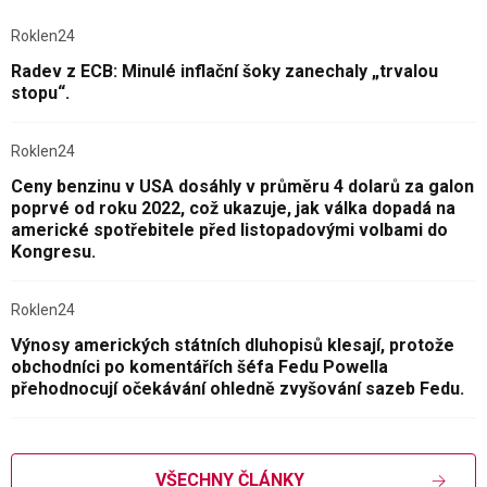
Roklen24
Radev z ECB: Minulé inflační šoky zanechaly „trvalou
stopu“.
Roklen24
Ceny benzinu v USA dosáhly v průměru 4 dolarů za galon
poprvé od roku 2022, což ukazuje, jak válka dopadá na
americké spotřebitele před listopadovými volbami do
Kongresu.
Roklen24
Výnosy amerických státních dluhopisů klesají, protože
obchodníci po komentářích šéfa Fedu Powella
přehodnocují očekávání ohledně zvyšování sazeb Fedu.
VŠECHNY ČLÁNKY