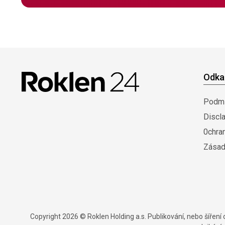
Odka
Podmí
Discl
0chra
Zásad
Copyright 2026 © Roklen Holding a.s. Publikování, nebo šířen