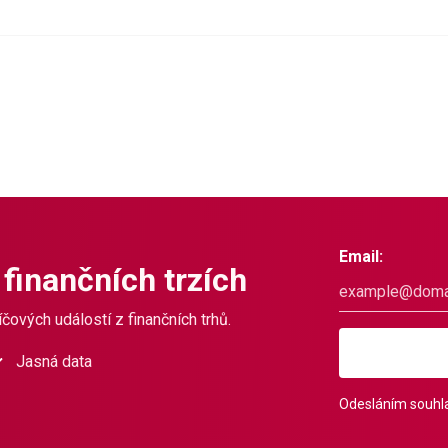
Email:
 finančních trzích
čových událostí z finančních trhů.
Jasná data
Odesláním souhla