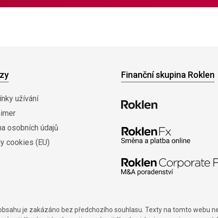
zy
Finanční skupina Roklen
nky užívání
aimer
na osobních údajů
y cookies (EU)
í obsahu je zakázáno bez předchozího souhlasu. Texty na tomto webu nes