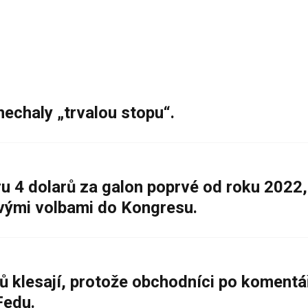
nechaly „trvalou stopu“.
 4 dolarů za galon poprvé od roku 2022,
ovými volbami do Kongresu.
ů klesají, protože obchodníci po komentá
Fedu.