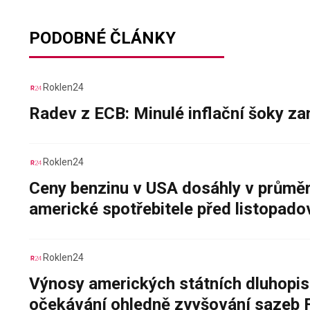
PODOBNÉ ČLÁNKY
Roklen24
Radev z ECB: Minulé inflační šoky za
Roklen24
Ceny benzinu v USA dosáhly v průměru
americké spotřebitele před listopad
Roklen24
Výnosy amerických státních dluhopis
očekávání ohledně zvyšování sazeb 