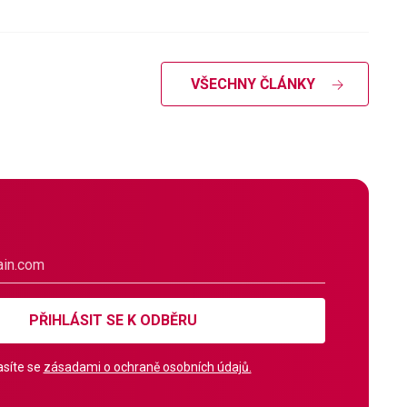
VŠECHNY ČLÁNKY
PŘIHLÁSIT SE K ODBĚRU
síte se
zásadami o ochraně osobních údajů.