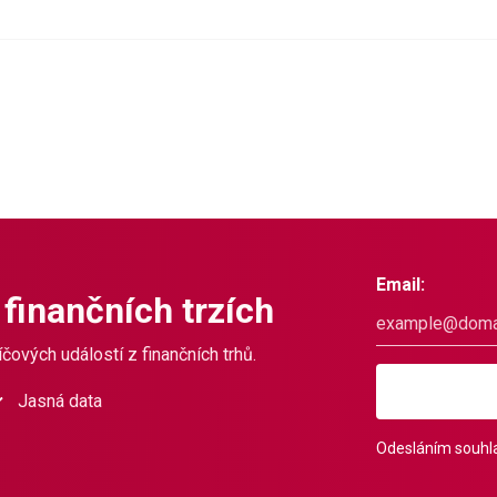
Email:
 finančních trzích
čových událostí z finančních trhů.
Jasná data
Odesláním souhla