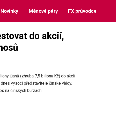
Novinky
Měnové páry
FX průvodce
stovat do akcií,
ýnosů
iony jüanů (zhruba 7,5 bilionu Kč) do akcií
to dnes vysocí představitelé čínské vlády.
ips na čínských burzách.