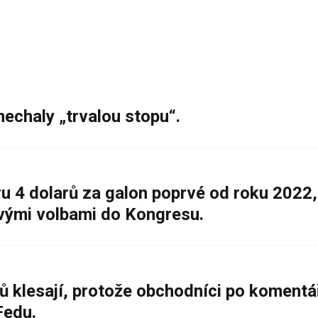
nechaly „trvalou stopu“.
 4 dolarů za galon poprvé od roku 2022,
ovými volbami do Kongresu.
ů klesají, protože obchodníci po komentá
Fedu.