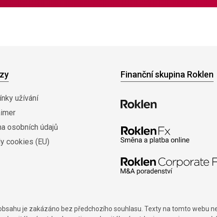
zy
Finanční skupina Roklen
nky užívání
aimer
na osobních údajů
y cookies (EU)
í obsahu je zakázáno bez předchozího souhlasu. Texty na tomto webu nes