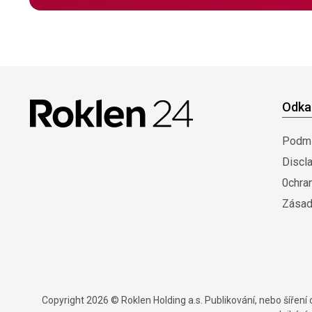
Odka
Podmí
Discl
0chra
Zásad
Copyright 2026 © Roklen Holding a.s. Publikování, nebo šířen