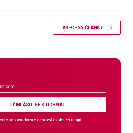
VŠECHNY ČLÁNKY
PŘIHLÁSIT SE K ODBĚRU
síte se
zásadami o ochraně osobních údajů.