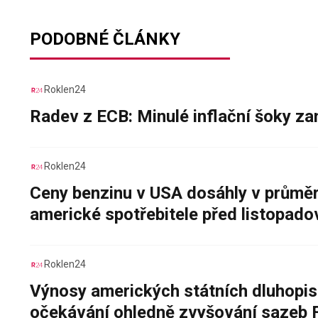
PODOBNÉ ČLÁNKY
Roklen24
Radev z ECB: Minulé inflační šoky za
Roklen24
Ceny benzinu v USA dosáhly v průměru
americké spotřebitele před listopad
Roklen24
Výnosy amerických státních dluhopis
očekávání ohledně zvyšování sazeb 