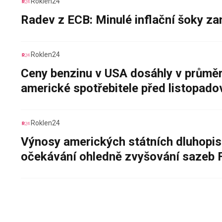
Roklen24
Radev z ECB: Minulé inflační šoky za
Roklen24
Ceny benzinu v USA dosáhly v průměru
americké spotřebitele před listopad
Roklen24
Výnosy amerických státních dluhopis
očekávání ohledně zvyšování sazeb 