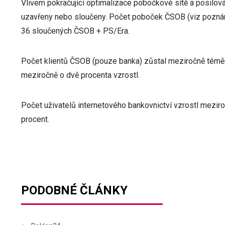
Vlivem pokračující optimalizace pobočkové sítě a posilo
uzavřeny nebo sloučeny. Počet poboček ČSOB (viz poznám
36 sloučených ČSOB + PS/Era.
Počet klientů ČSOB (pouze banka) zůstal meziročně téměř s
meziročně o dvě procenta vzrostl.
Počet uživatelů internetového bankovnictví vzrostl meziro
procent.
PODOBNÉ ČLÁNKY