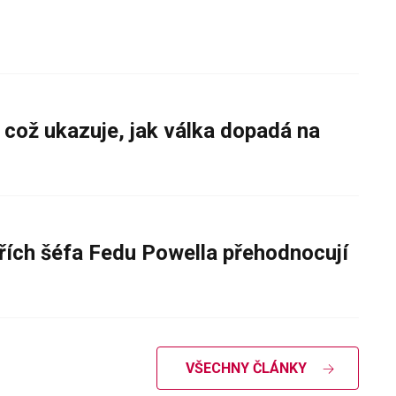
 což ukazuje, jak válka dopadá na
řích šéfa Fedu Powella přehodnocují
VŠECHNY ČLÁNKY