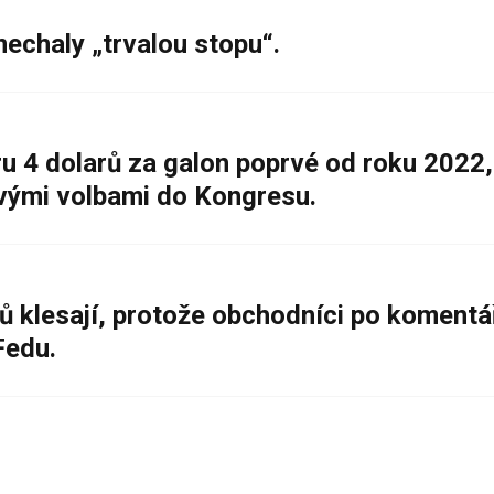
nechaly „trvalou stopu“.
 4 dolarů za galon poprvé od roku 2022,
ovými volbami do Kongresu.
ů klesají, protože obchodníci po komentá
Fedu.