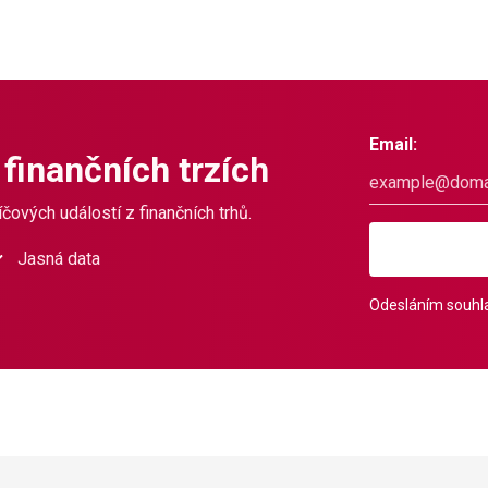
Email:
 finančních trzích
čových událostí z finančních trhů.
Jasná data
Odesláním souhla