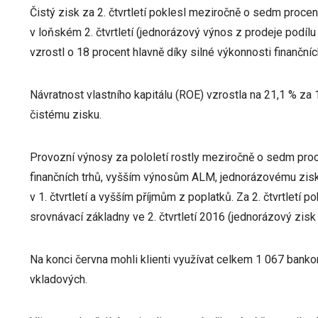
Čistý zisk za 2. čtvrtletí poklesl meziročně o sedm procen
v loňském 2. čtvrtletí (jednorázový výnos z prodeje podílu
vzrostl o 18 procent hlavně díky silné výkonnosti finančn
Návratnost vlastního kapitálu (ROE) vzrostla na 21,1 % za 
čistému zisku.
Provozní výnosy za pololetí rostly meziročně o sedm proce
finančních trhů, vyšším výnosům ALM, jednorázovému zisk
v 1. čtvrtletí a vyšším příjmům z poplatků. Za 2. čtvrtletí p
srovnávací základny ve 2. čtvrtletí 2016 (jednorázový zisk
Na konci června mohli klienti využívat celkem 1 067 bank
vkladových.