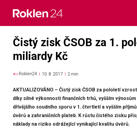
Skip
to
content
Čistý zisk ČSOB za 1. polo
miliardy Kč
Roklen24
10. 8. 2017
2 min
AKTUALIZOVÁNO – Čistý zisk ČSOB za pololetí vzrostl
díky silné výkonnosti finančních trhů, vyšším výnos
dřívějšího soudního sporu v 1. čtvrtletí a vyšším příjm
úvěrů a zahraničních plateb. K růstu čistého zisku při
náklady na riziko odrážející vynikající kvalitu úvěrů.