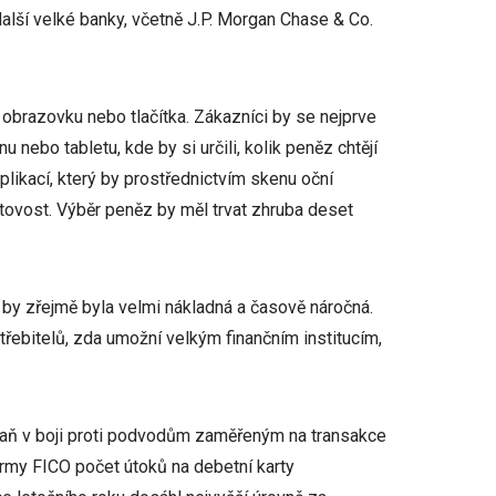
další velké banky, včetně J.P. Morgan Chase & Co.
obrazovku nebo tlačítka. Zákazníci by se nejprve
u nebo tabletu, kde by si určili, kolik peněz chtějí
plikací, který by prostřednictvím skenu oční
otovost. Výběr peněz by měl trvat zhruba deset
by zřejmě byla velmi nákladná a časově náročná.
řebitelů, zda umožní velkým finančním institucím,
raň v boji proti podvodům zaměřeným na transakce
rmy FICO počet útoků na debetní karty