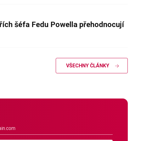
řích šéfa Fedu Powella přehodnocují
VŠECHNY ČLÁNKY