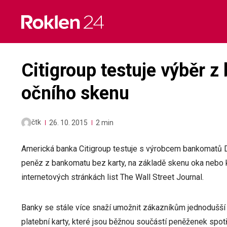
Skip
to
content
Citigroup testuje výběr 
očního skenu
čtk
26. 10. 2015
2 min
Americká banka Citigroup testuje s výrobcem bankomatů D
peněz z bankomatu bez karty, na základě skenu oka nebo k
internetových stránkách list The Wall Street Journal.
Banky se stále více snaží umožnit zákazníkům jednodušší
platební karty, které jsou běžnou součástí peněženek spotře