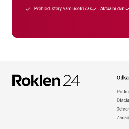
Přehled, který vám ušetří čas
Aktuální dění
Odka
Podmí
Discl
0chra
Zásad