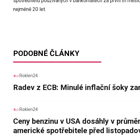
spotřebitelů používaných v bankomatech za první tři měsíc
nejméně 20 let.
PODOBNÉ ČLÁNKY
Roklen24
Radev z ECB: Minulé inflační šoky za
Roklen24
Ceny benzinu v USA dosáhly v průměru
americké spotřebitele před listopad