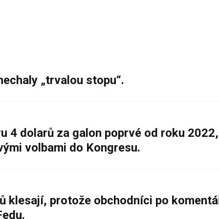
nechaly „trvalou stopu“.
 4 dolarů za galon poprvé od roku 2022,
ovými volbami do Kongresu.
ů klesají, protože obchodníci po komentá
Fedu.