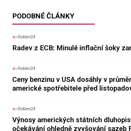
PODOBNÉ ČLÁNKY
Roklen24
Radev z ECB: Minulé inflační šoky za
Roklen24
Ceny benzinu v USA dosáhly v průměru
americké spotřebitele před listopad
Roklen24
Výnosy amerických státních dluhopis
očekávání ohledně zvyšování sazeb 