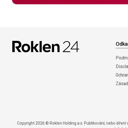
Odka
Podmí
Discl
0chra
Zásad
Copyright 2026 © Roklen Holding a.s. Publikování, nebo šířen