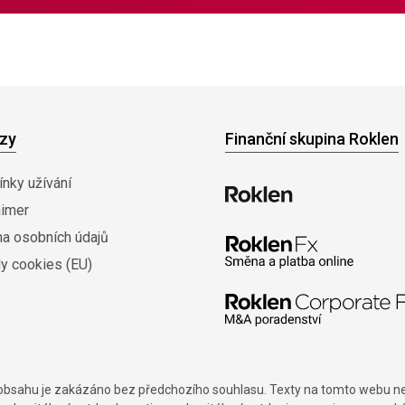
zy
Finanční skupina Roklen
nky užívání
aimer
na osobních údajů
y cookies (EU)
í obsahu je zakázáno bez předchozího souhlasu. Texty na tomto webu nes