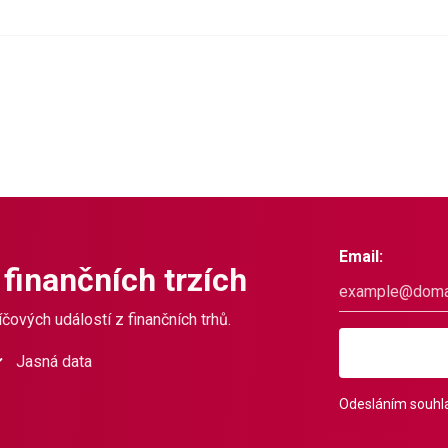
Email:
 finančních trzích
čových událostí z finančních trhů.
Jasná data
Odesláním souhla