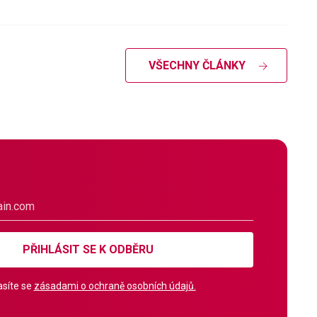
VŠECHNY ČLÁNKY
PŘIHLÁSIT SE K ODBĚRU
síte se
zásadami o ochraně osobních údajů.