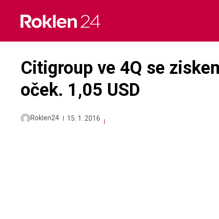
Skip
to
content
Citigroup ve 4Q se ziske
oček. 1,05 USD
Roklen24
15. 1. 2016