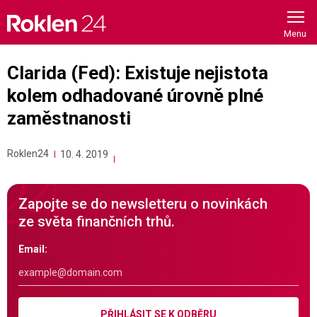
Skip
to
content
Clarida (Fed): Existuje nejistota
kolem odhadované úrovně plné
zaměstnanosti
Roklen24
10. 4. 2019
Zapojte se do newsletteru o novinkách
ze světa finančních trhů.
Email:
PŘIHLÁSIT SE K ODBĚRU