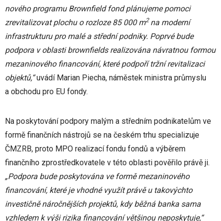
nového programu Brownfield fond plánujeme pomoci
2
zrevitalizovat plochu o rozloze 85 000 m
na moderní
infrastrukturu pro malé a střední podniky. Poprvé bude
podpora v oblasti brownfields realizována návratnou formou
mezaninového financování, které podpoří tržní revitalizaci
objektů,“
uvádí Marian Piecha, náměstek ministra průmyslu
a obchodu pro EU fondy.
Na poskytování podpory malým a středním podnikatelům ve
formě finančních nástrojů se na českém trhu specializuje
ČMZRB, proto MPO realizací fondu fondů a výběrem
finančního zprostředkovatele v této oblasti pověřilo právě ji.
„Podpora bude poskytována ve formě mezaninového
financování, které je vhodné využít právě u takovýchto
investičně náročnějších projektů, kdy běžná banka sama
vzhledem k výši rizika financování většinou neposkytuje,“