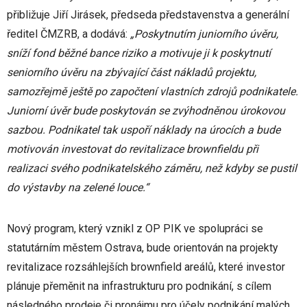
přibližuje Jiří Jirásek, předseda představenstva a generální
ředitel ČMZRB, a dodává:
„Poskytnutím juniorního úvěru,
sníží fond běžné bance riziko a motivuje ji k poskytnutí
seniorního úvěru na zbývající část nákladů projektu,
samozřejmě ještě po započtení vlastních zdrojů podnikatele.
Juniorní úvěr bude poskytován se zvýhodněnou úrokovou
sazbou. Podnikatel tak uspoří náklady na úrocích a bude
motivován investovat do revitalizace brownfieldu při
realizaci svého podnikatelského záměru, než kdyby se pustil
do výstavby na zelené louce.“
Nový program, který vznikl z OP PIK ve spolupráci se
statutárním městem Ostrava, bude orientován na projekty
revitalizace rozsáhlejších brownfield areálů, které investor
plánuje přeměnit na infrastrukturu pro podnikání, s cílem
následného prodeje či pronájmu pro účely podnikání malých