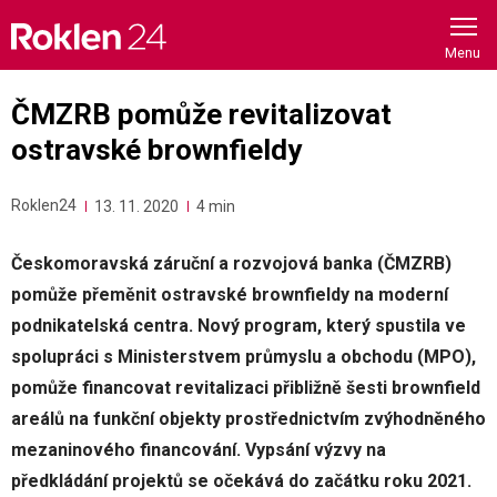
Skip
to
content
ČMZRB pomůže revitalizovat
ostravské brownfieldy
Roklen24
13. 11. 2020
4 min
Českomoravská záruční a rozvojová banka (ČMZRB)
pomůže přeměnit ostravské brownfieldy na moderní
podnikatelská centra. Nový program, který spustila ve
spolupráci s Ministerstvem průmyslu a obchodu (MPO),
pomůže financovat revitalizaci přibližně šesti brownfield
areálů na funkční objekty prostřednictvím zvýhodněného
mezaninového financování. Vypsání výzvy na
předkládání projektů se očekává do začátku roku 2021.