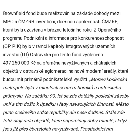
Brownfield fond bude realizován na základě dohody mezi
MPO a ČMZRB investiční, dceřinou společností ČMZRB,
která byla uzavřena v březnu letošního roku. Z Operačního
programu Podnikání a informace pro konkurenceschopnost
(OP PIK) bylo v rámci kapitoly integrovaných územních
investic (ITI) Ostravska pro tento fond vyčleněno
497 250 000 Kč na přeměnu nevyžívaných a chátrajících
objektů v ostravské aglomeraci na nové moderní areály, které
budou mít primárně podnikatelské využití.
„Moravskoslezská
metropole byla v minulosti centrem horníků a hutnického
průmyslu. Na začátku 90. let se zde dotěžily poslední zásoby
uhlí a tím došlo k úpadku i řady navazujících činností. Město
punc ocelového srdce republiky ale nese dodnes. Stále zde
totiž stojí řada objektů, které připomínají doby minulé, i když
jsou již přes čtvrtstoletí nevyužívané. Prostřednictvím