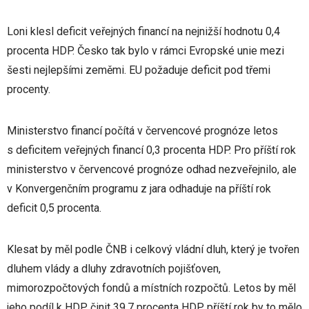
Loni klesl deficit veřejných financí na nejnižší hodnotu 0,4
procenta HDP. Česko tak bylo v rámci Evropské unie mezi
šesti nejlepšími zeměmi. EU požaduje deficit pod třemi
procenty.
Ministerstvo financí počítá v červencové prognóze letos
s deficitem veřejných financí 0,3 procenta HDP. Pro příští rok
ministerstvo v červencové prognóze odhad nezveřejnilo, ale
v Konvergenčním programu z jara odhaduje na příští rok
deficit 0,5 procenta.
Klesat by měl podle ČNB i celkový vládní dluh, který je tvořen
dluhem vlády a dluhy zdravotních pojišťoven,
mimorozpočtových fondů a místních rozpočtů. Letos by měl
jeho podíl k HDP činit 39,7 procenta HDP, příští rok by to mělo