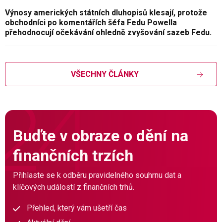
Výnosy amerických státních dluhopisů klesají, protože
obchodníci po komentářích šéfa Fedu Powella
přehodnocují očekávání ohledně zvyšování sazeb Fedu.
VŠECHNY ČLÁNKY
Buďte v obraze o dění na
finančních trzích
Přihlaste se k odběru pravidelného souhrnu dat a
klíčových událostí z finančních trhů.
Přehled, který vám ušetří čas