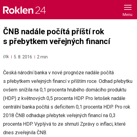
Skip
to
content
ČNB nadále počítá příští rok
s přebytkem veřejných financí
čtk
5. 8. 2016
2 min
Česká národní banka v nové prognóze nadále počítá
s přebytkem veřejných financí v příštím roce. Odhad přebytku
ovšem snížila na 0,1 procenta hrubého domácího produktu
(HDP) z květnových 0,5 procenta HDP. Pro letošek nadále
centrální banka počítá s deficitem 0,1 procenta HDP. Pro rok
2018 ČNB odhaduje přebytek veřejných financí na 0,3
procenta HDP. Vyplývá to ze shrnutí Zprávy o inflaci, které
dnes zveřejnila ČNB.