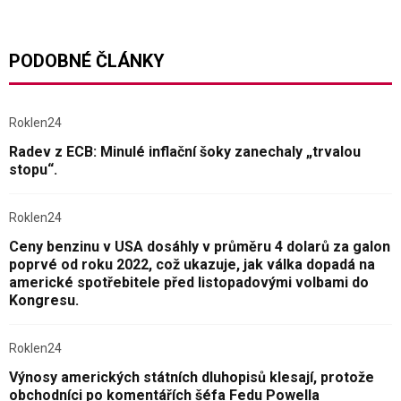
PODOBNÉ ČLÁNKY
Roklen24
Radev z ECB: Minulé inflační šoky zanechaly „trvalou
stopu“.
Roklen24
Ceny benzinu v USA dosáhly v průměru 4 dolarů za galon
poprvé od roku 2022, což ukazuje, jak válka dopadá na
americké spotřebitele před listopadovými volbami do
Kongresu.
Roklen24
Výnosy amerických státních dluhopisů klesají, protože
obchodníci po komentářích šéfa Fedu Powella