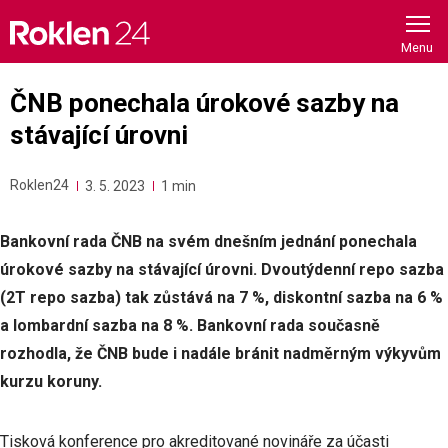
Skip
to
content
ČNB ponechala úrokové sazby na
stávající úrovni
Roklen24
3. 5. 2023
1 min
Bankovní rada ČNB na svém dnešním jednání ponechala
úrokové sazby na stávající úrovni. Dvoutýdenní repo sazba
(2T repo sazba) tak zůstává na 7 %, diskontní sazba na 6 %
a lombardní sazba na 8 %. Bankovní rada současně
rozhodla, že ČNB bude i nadále bránit nadměrným výkyvům
kurzu koruny.
Tisková konference pro akreditované novináře za účasti