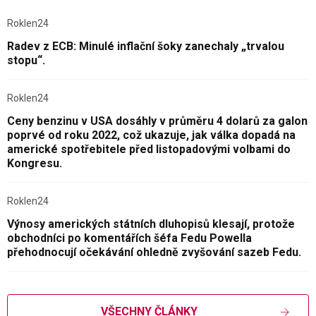
Roklen24
Radev z ECB: Minulé inflační šoky zanechaly „trvalou
stopu“.
Roklen24
Ceny benzinu v USA dosáhly v průměru 4 dolarů za galon
poprvé od roku 2022, což ukazuje, jak válka dopadá na
americké spotřebitele před listopadovými volbami do
Kongresu.
Roklen24
Výnosy amerických státních dluhopisů klesají, protože
obchodníci po komentářích šéfa Fedu Powella
přehodnocují očekávání ohledně zvyšování sazeb Fedu.
VŠECHNY ČLÁNKY