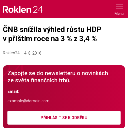
Skip
to
content
ČNB snížila výhled růstu HDP
v příštím roce na 3 % z 3,4 %
Roklen24
4. 8. 2016
Zapojte se do newsletteru o novinkách
ze světa finančních trhů.
Email:
PŘIHLÁSIT SE K ODBĚRU