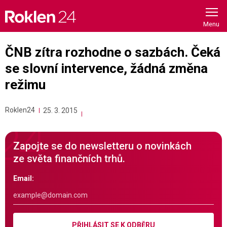
Skip
to
content
ČNB zítra rozhodne o sazbách. Čeká
se slovní intervence, žádná změna
režimu
Roklen24
25. 3. 2015
Zapojte se do newsletteru o novinkách
ze světa finančních trhů.
Email:
PŘIHLÁSIT SE K ODBĚRU