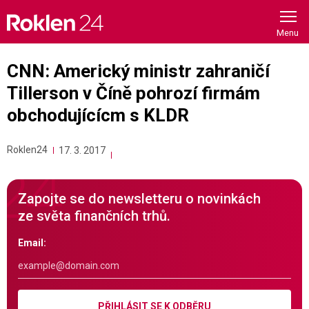
Skip
to
content
CNN: Americký ministr zahraničí
Tillerson v Číně pohrozí firmám
obchodujícícm s KLDR
Roklen24
17. 3. 2017
Zapojte se do newsletteru o novinkách
ze světa finančních trhů.
Email:
PŘIHLÁSIT SE K ODBĚRU