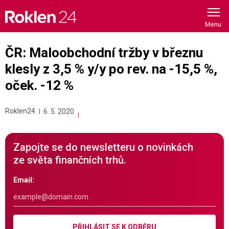
Skip
to
content
ČR: Maloobchodní tržby v březnu
klesly z 3,5 % y/y po rev. na -15,5 %,
oček. -12 %
Roklen24
6. 5. 2020
Zapojte se do newsletteru o novinkách
ze světa finančních trhů.
Email:
PŘIHLÁSIT SE K ODBĚRU