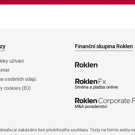
zy
Finanční skupina Roklen
nky užívání
aimer
na osobních údajů
y cookies (EU)
í obsahu je zakázáno bez předchozího souhlasu. Texty na tomto webu nes