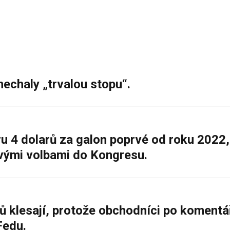
nechaly „trvalou stopu“.
 4 dolarů za galon poprvé od roku 2022,
ovými volbami do Kongresu.
ů klesají, protože obchodníci po komentá
Fedu.