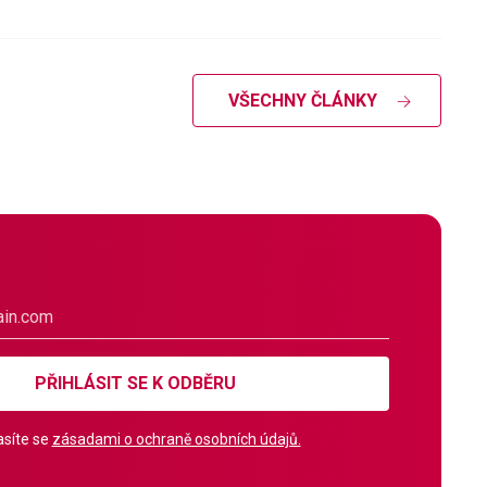
VŠECHNY ČLÁNKY
PŘIHLÁSIT SE K ODBĚRU
síte se
zásadami o ochraně osobních údajů.