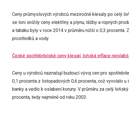
Ceny průmyslových výrobců meziročně klesaly po celý loň
se loni snížily ceny elektřiny a plynu, těžby a ropných pro
a tabáku byly v roce 2014 v průměru nižší o 0,3 procenta. Z
prostředků a vody.
České spotřebitelské ceny klesají, loňská inflace nejslabš
Ceny u výrobců naznačují budoucí vývoj cen pro spotřebitel
0,1 procenta z listopadových 0,6 procenta, což vyvolalo u
banky a vedlo k oslabení koruny. V průměru za celý loňský
procenta, tedy nejméně od roku 2003.