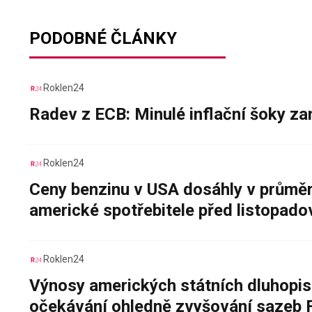
PODOBNÉ ČLÁNKY
Roklen24
Radev z ECB: Minulé inflační šoky za
Roklen24
Ceny benzinu v USA dosáhly v průměru
americké spotřebitele před listopad
Roklen24
Výnosy amerických státních dluhopis
očekávání ohledně zvyšování sazeb 