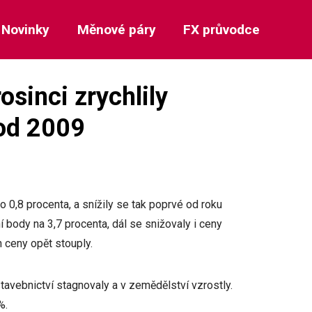
Novinky
Měnové páry
FX průvodce
sinci zrychlily
 od 2009
 0,8 procenta, a snížily se tak poprvé od roku
í body na 3,7 procenta, dál se snižovaly i ceny
 ceny opět stouply.
stavebnictví stagnovaly a v zemědělství vzrostly.
,6 %.