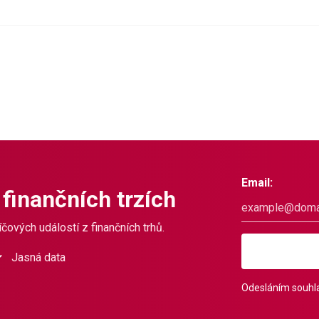
Email:
 finančních trzích
čových událostí z finančních trhů.
Jasná data
Odesláním souhla