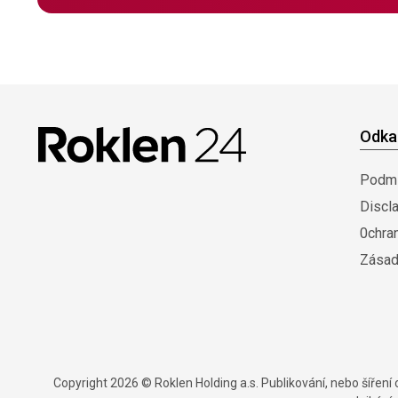
Odka
Podmí
Discl
0chra
Zásad
Copyright 2026 © Roklen Holding a.s. Publikování, nebo šířen