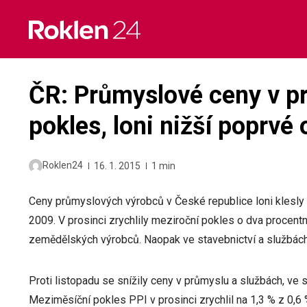
Skip
to
content
ČR: Průmyslové ceny v pro
pokles, loni nižší poprvé
Roklen24
16. 1. 2015
1 min
Ceny průmyslových výrobců v České republice loni klesly o
2009. V prosinci zrychlily meziroční pokles o dva procentn
zemědělských výrobců. Naopak ve stavebnictví a službách
Proti listopadu se snížily ceny v průmyslu a službách, ve 
Meziměsíční pokles PPI v prosinci zrychlil na 1,3 % z 0