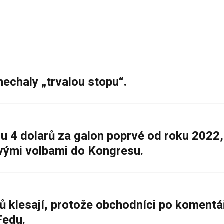
nechaly „trvalou stopu“.
 4 dolarů za galon poprvé od roku 2022,
ovými volbami do Kongresu.
ů klesají, protože obchodníci po komentá
Fedu.