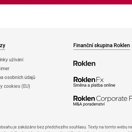
zy
Finanční skupina Roklen
nky užívání
aimer
na osobních údajů
y cookies (EU)
í obsahu je zakázáno bez předchozího souhlasu. Texty na tomto webu nes