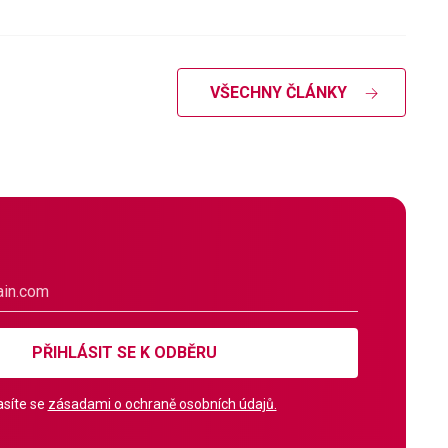
VŠECHNY ČLÁNKY
PŘIHLÁSIT SE K ODBĚRU
síte se
zásadami o ochraně osobních údajů.