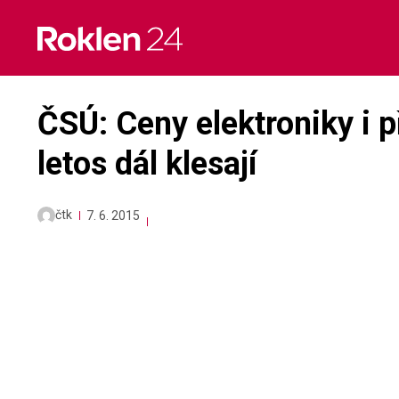
Skip
to
content
ČSÚ: Ceny elektroniky i p
letos dál klesají
čtk
7. 6. 2015