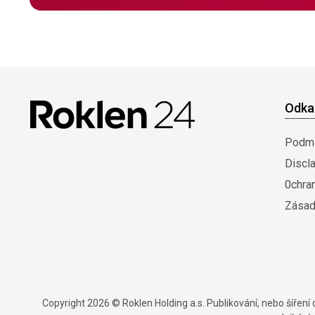
Odka
Podmí
Discl
0chra
Zásad
Copyright 2026 © Roklen Holding a.s. Publikování, nebo šířen