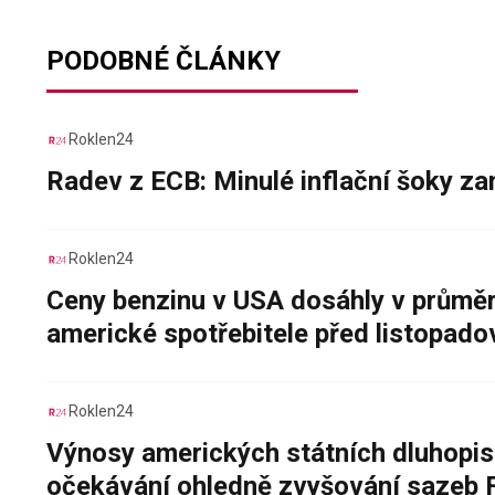
PODOBNÉ ČLÁNKY
Roklen24
Radev z ECB: Minulé inflační šoky za
Roklen24
Ceny benzinu v USA dosáhly v průměru
americké spotřebitele před listopad
Roklen24
Výnosy amerických státních dluhopis
očekávání ohledně zvyšování sazeb 