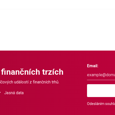
Email:
 finančních trzích
čových událostí z finančních trhů.
Jasná data
Odesláním souhla