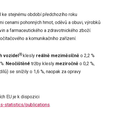
 ke stejnému období předchozího roku
šími cenami pohonných hmot, oděvů a obuvi, výrobků
avin a farmaceutického a zdravotnického zboží.
očítačového a komunikačního zařízení.
3)
h vozidel
klesly
reálně meziměsíčně
o 2,2 %
 %.
Neočištěné
tržby klesly
meziročně
o 0,2 %,
ílů) se snížily o 1,6 %, naopak za opravy
ch EU je k dispozici
s-statistics/publications
.