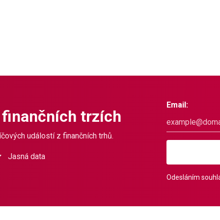
Email:
 finančních trzích
čových událostí z finančních trhů.
Jasná data
Odesláním souhla