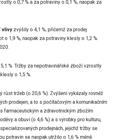
ostly o 0,7 % a za potraviny o 0,1 %, naopak za
 vlivy
zvýšily o 4,1 %, přičemž za prodej
 o 1,9 %, naopak za potraviny klesly o 1,2 %.
2020.
 5,1 %. Tržby za nepotravinářské zboží vzrostly
klesly o 1,5 %.
ý růst tržeb (o 20,6 %). Zvýšení vykázaly rovněž
kých prodejen, a to s počítačovým a komunikačním
), s farmaceutickým a zdravotnickým zbožím
oděvy a obuví (o 4,6 %) a s výrobky pro kulturu,
 specializovaných prodejnách, jejichž tržby se
ou potravin se naopak utržilo o 1,6 % méně.