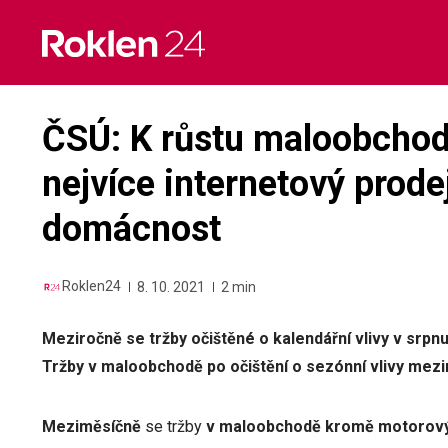
Skip
to
content
ČSÚ: K růstu maloobchodn
nejvíce internetový prode
domácnost
Roklen24
8. 10. 2021
2 min
Meziročně se tržby očištěné o kalendářní vlivy v srpnu 
Tržby v maloobchodě po očištění o sezónní vlivy mezi
Meziměsíčně
se tržby
v maloobchodě kromě motorový