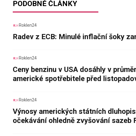
PODOBNÉ ČLÁNKY
Roklen24
Radev z ECB: Minulé inflační šoky za
Roklen24
Ceny benzinu v USA dosáhly v průměru
americké spotřebitele před listopad
Roklen24
Výnosy amerických státních dluhopis
očekávání ohledně zvyšování sazeb 