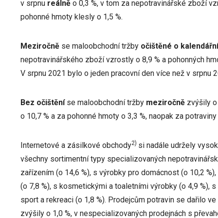
v srpnu
reálně
o 0,3 %, v tom za nepotravinářské zboží vzr
pohonné hmoty klesly o 1,5 %.
Meziročně
se maloobchodní tržby
očištěné o kalendářní
nepotravinářského zboží vzrostly o 8,9 % a pohonných hmot
V srpnu 2021 bylo o jeden pracovní den více než v srpnu 
Bez očištění
se maloobchodní tržby
meziročně
zvýšily o
o 10,7 % a za pohonné hmoty o 3,3 %, naopak za potraviny 
2)
Internetové a zásilkové obchody
si nadále udržely vysok
všechny sortimentní typy specializovaných nepotravinářs
zařízením (o 14,6 %), s výrobky pro domácnost (o 10,2 %
(o 7,8 %), s kosmetickými a toaletními výrobky (o 4,9 %), s 
sport a rekreaci (o 1,8 %). Prodejcům potravin se dařilo ve
zvýšily o 1,0 %, v nespecializovaných prodejnách s převah