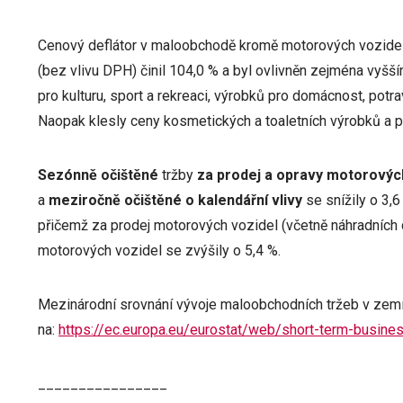
Cenový deflátor v maloobchodě kromě motorových vozidel
(bez vlivu DPH) činil 104,0 % a byl ovlivněn zejména vyš
pro kulturu, sport a rekreaci, výrobků pro domácnost, potr
Naopak klesly ceny kosmetických a toaletních výrobků a p
Sezónně očištěné
tržby
za prodej a opravy motorovýc
a
meziročně
očištěné o kalendářní vlivy
se snížily o 3,6
přičemž za prodej motorových vozidel (včetně náhradních d
motorových vozidel se zvýšily o 5,4 %.
Mezinárodní srovnání vývoje maloobchodních tržeb v zemí
na:
https://ec.europa.eu/eurostat/web/short-term-busines
________________