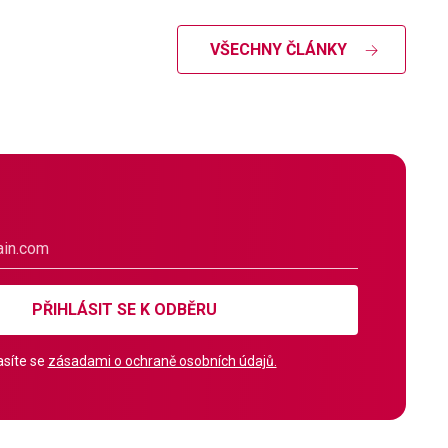
VŠECHNY ČLÁNKY
PŘIHLÁSIT SE K ODBĚRU
síte se
zásadami o ochraně osobních údajů.