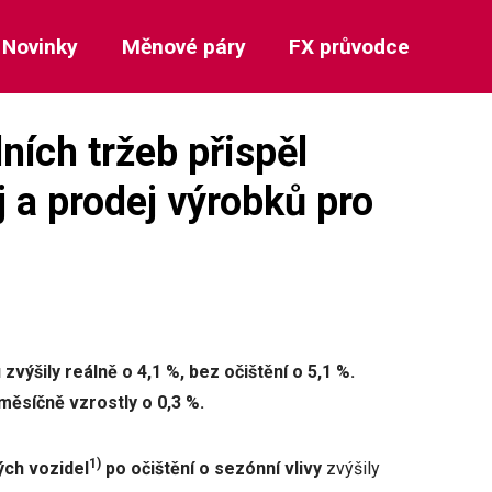
Novinky
Měnové páry
FX průvodce
ích tržeb přispěl
j a prodej výrobků pro
zvýšily reálně o 4,1 %, bez očištění o 5,1 %.
měsíčně vzrostly o 0,3 %.
1)
ch vozidel
po očištění o sezónní vlivy
zvýšily