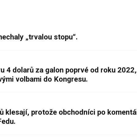
nechaly „trvalou stopu“.
 4 dolarů za galon poprvé od roku 2022,
ovými volbami do Kongresu.
ů klesají, protože obchodníci po komentá
Fedu.