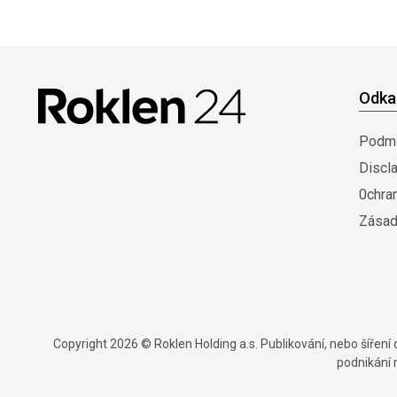
Odka
Podmí
Discl
0chra
Zásad
Copyright 2026 © Roklen Holding a.s. Publikování, nebo šířen
podnikání 