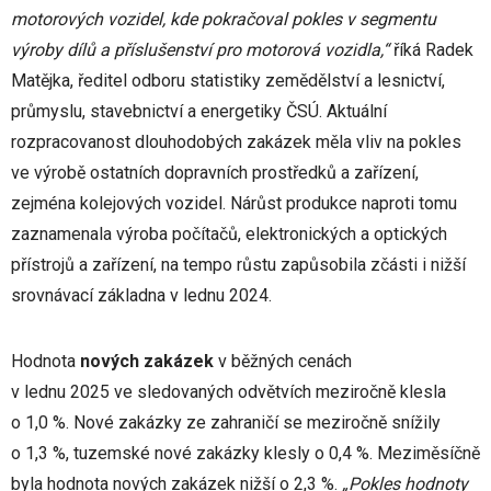
motorových vozidel, kde pokračoval pokles v segmentu
výroby dílů a příslušenství pro motorová vozidla,“
říká Radek
Matějka, ředitel odboru statistiky zemědělství a lesnictví,
průmyslu, stavebnictví a energetiky ČSÚ. Aktuální
rozpracovanost dlouhodobých zakázek měla vliv na pokles
ve výrobě ostatních dopravních prostředků a zařízení,
zejména kolejových vozidel. Nárůst produkce naproti tomu
zaznamenala výroba počítačů, elektronických a optických
přístrojů a zařízení, na tempo růstu zapůsobila zčásti i nižší
srovnávací základna v lednu 2024.
Hodnota
nových zakázek
v běžných cenách
v lednu 2025 ve sledovaných odvětvích meziročně klesla
o 1,0 %. Nové zakázky ze zahraničí se meziročně snížily
o 1,3 %, tuzemské nové zakázky klesly o 0,4 %. Meziměsíčně
byla hodnota nových zakázek nižší o 2,3 %.
„Pokles hodnoty