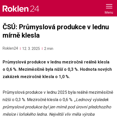
Skip
to
content
ČSÚ: Průmyslová produkce v lednu
mírně klesla
Roklen24
12. 3. 2025
2 min
Průmyslová produkce v lednu meziročně reálně klesla
o 0,6 %. Meziměsíčně byla nižší o 0,3 %. Hodnota nových
zakázek meziročně klesla o 1,0 %.
Průmyslová produkce v lednu 2025 byla reálně meziměsíčně
nižší o 0,3 %. Meziročně klesla o 0,6 %.
„Lednový výsledek
průmyslové produkce byl jen mírně pod úrovní předchozího
měsíce i loňského ledna. Největší vliv měla výroba