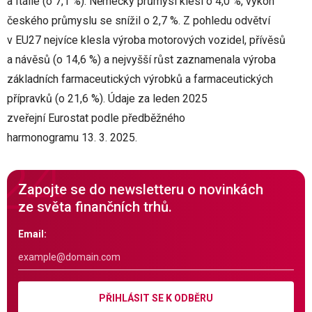
a Itálie (o 7,1 %). Německý průmysl klesl o 4,0 %, výkon
českého průmyslu se snížil o 2,7 %. Z pohledu odvětví
v EU27 nejvíce klesla výroba motorových vozidel, přívěsů
a návěsů (o 14,6 %) a nejvyšší růst zaznamenala výroba
základních farmaceutických výrobků a farmaceutických
přípravků (o 21,6 %). Údaje za leden 2025
zveřejní Eurostat podle předběžného
harmonogramu 13. 3. 2025.
Zapojte se do newsletteru o novinkách
ze světa finančních trhů.
Email:
PŘIHLÁSIT SE K ODBĚRU