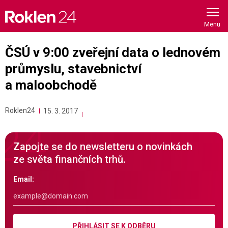
Skip
to
content
ČSÚ v 9:00 zveřejní data o lednovém
průmyslu, stavebnictví
a maloobchodě
Roklen24
15. 3. 2017
Zapojte se do newsletteru o novinkách
ze světa finančních trhů.
Email:
PŘIHLÁSIT SE K ODBĚRU