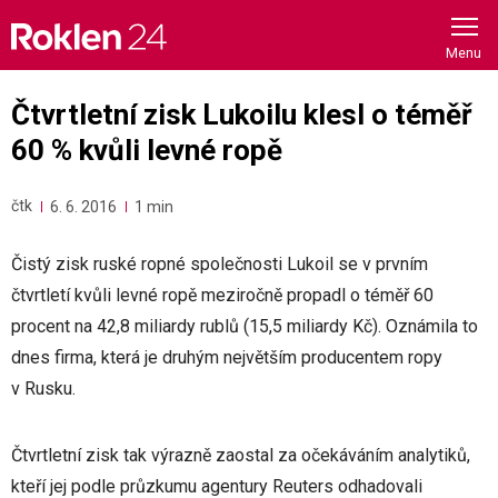
Skip
to
content
Čtvrtletní zisk Lukoilu klesl o téměř
60 % kvůli levné ropě
čtk
6. 6. 2016
1 min
Čistý zisk ruské ropné společnosti Lukoil se v prvním
čtvrtletí kvůli levné ropě meziročně propadl o téměř 60
procent na 42,8 miliardy rublů (15,5 miliardy Kč). Oznámila to
dnes firma, která je druhým největším producentem ropy
v Rusku.
Čtvrtletní zisk tak výrazně zaostal za očekáváním analytiků,
kteří jej podle průzkumu agentury Reuters odhadovali