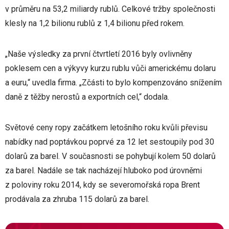
v průměru na 53,2 miliardy rublů. Celkové tržby společnosti
klesly na 1,2 bilionu rublů z 1,4 bilionu před rokem.
„Naše výsledky za první čtvrtletí 2016 byly ovlivněny
poklesem cen a výkyvy kurzu rublu vůči americkému dolaru
a euru,“ uvedla firma. „Zčásti to bylo kompenzováno snížením
daně z těžby nerostů a exportních cel,“ dodala.
Světové ceny ropy začátkem letošního roku kvůli převisu
nabídky nad poptávkou poprvé za 12 let sestoupily pod 30
dolarů za barel. V současnosti se pohybují kolem 50 dolarů
za barel. Nadále se tak nacházejí hluboko pod úrovněmi
z poloviny roku 2014, kdy se severomořská ropa Brent
prodávala za zhruba 115 dolarů za barel.