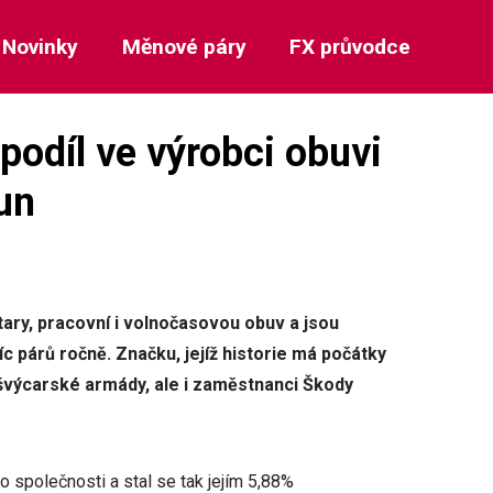
Novinky
Měnové páry
FX průvodce
díl ve výrobci obuvi
un
litary, pracovní i volnočasovou obuv a jsou
c párů ročně. Značku, jejíž historie má počátky
 švýcarské armády, ale i zaměstnanci Škody
společnosti a stal se tak jejím 5,88%