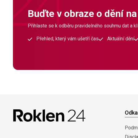
Buďte v obraze o dění na
Přihlaste se k odběru pravidelného souhrnu dat a klí
Přehled, který vám ušetří čas
Aktuální dění
Odka
Podmí
Discl