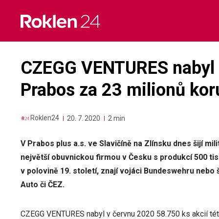
Skip
to
content
CZEGG VENTURES nabyl po
Prabos za 23 milionů kor
Roklen24
20. 7. 2020
2 min
V Prabos plus a.s. ve Slavičíně na Zlínsku dnes šijí mi
největší obuvnickou firmou v Česku s produkcí 500 tisí
v polovině 19. století, znají vojáci Bundeswehru nebo
Auto či ČEZ.
CZEGG VENTURES nabyl v červnu 2020 58.750 ks akcií této 