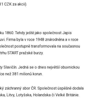
31 CZK za akcii).
roku 1860. Tehdy ještě jako společnost Japis
uvi. Firma byla v roce 1948 znárodněna a v roce
společnost postupně transformovala na současnou
 trhu START pražské burzy.
 Slavičín. Jedná se o dnes největší obuvnickou
íce než 381 milionů korun.
ičský záchranný sbor ČR. Společnost úspěšně dodala
, Litvy, Lotyšska, Holandska či Velké Británie.