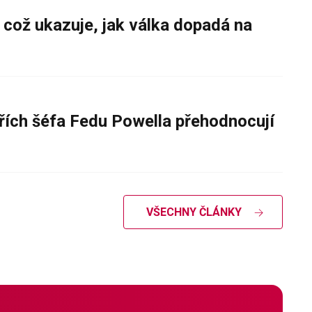
 což ukazuje, jak válka dopadá na
řích šéfa Fedu Powella přehodnocují
VŠECHNY ČLÁNKY