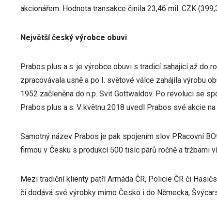
akcionářem. Hodnota transakce činila 23,46 mil. CZK (399,
Největší český výrobce obuvi
Prabos plus a.s. je výrobce obuvi s tradicí sahající až do 
zpracovávala usně a po I. světové válce zahájila výrobu ob
1952 začleněna do n.p. Svit Gottwaldov. Po revoluci se 
Prabos plus a.s. V květnu 2018 uvedl Prabos své akcie na
Samotný název Prabos je pak spojením slov PRacovní BOty
firmou v Česku s produkcí 500 tisíc párů ročně a tržbami v
Mezi tradiční klienty patří Armáda ČR, Policie ČR či Has
či dodává své výrobky mimo Česko i do Německa, Švýcarska