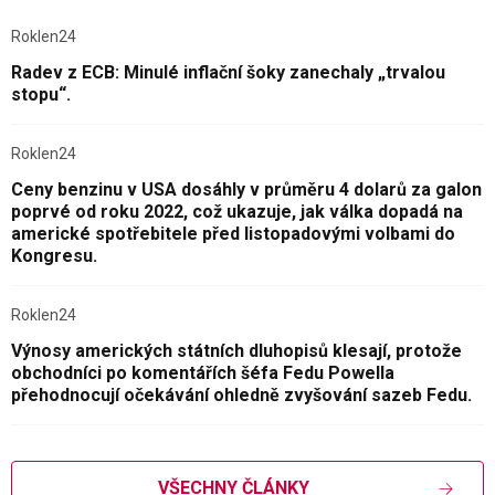
Roklen24
Radev z ECB: Minulé inflační šoky zanechaly „trvalou
stopu“.
Roklen24
Ceny benzinu v USA dosáhly v průměru 4 dolarů za galon
poprvé od roku 2022, což ukazuje, jak válka dopadá na
americké spotřebitele před listopadovými volbami do
Kongresu.
Roklen24
Výnosy amerických státních dluhopisů klesají, protože
obchodníci po komentářích šéfa Fedu Powella
přehodnocují očekávání ohledně zvyšování sazeb Fedu.
VŠECHNY ČLÁNKY