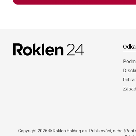
Odka
Podmí
Discl
0chra
Zásad
Copyright 2026 © Roklen Holding a.s. Publikování, nebo šířen