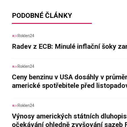
PODOBNÉ ČLÁNKY
Roklen24
Radev z ECB: Minulé inflační šoky za
Roklen24
Ceny benzinu v USA dosáhly v průměru
americké spotřebitele před listopad
Roklen24
Výnosy amerických státních dluhopis
očekávání ohledně zvyšování sazeb 