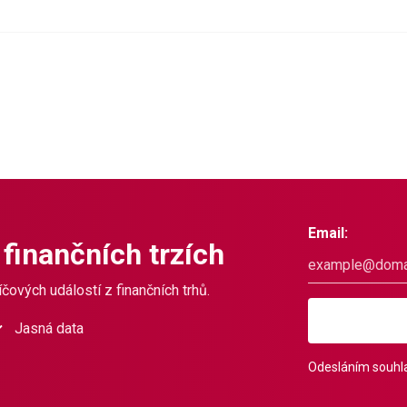
Email:
 finančních trzích
čových událostí z finančních trhů.
Jasná data
Odesláním souhla