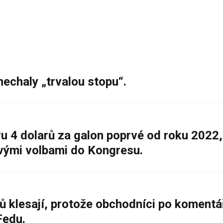
nechaly „trvalou stopu“.
 4 dolarů za galon poprvé od roku 2022,
ovými volbami do Kongresu.
ů klesají, protože obchodníci po komentá
Fedu.