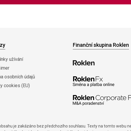
zy
Finanční skupina Roklen
nky užívání
aimer
na osobních údajů
y cookies (EU)
í obsahu je zakázáno bez předchozího souhlasu. Texty na tomto webu nes