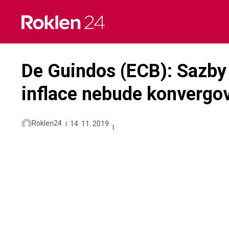
Skip
to
content
De Guindos (ECB): Sazby
inflace nebude konvergov
Roklen24
14. 11. 2019