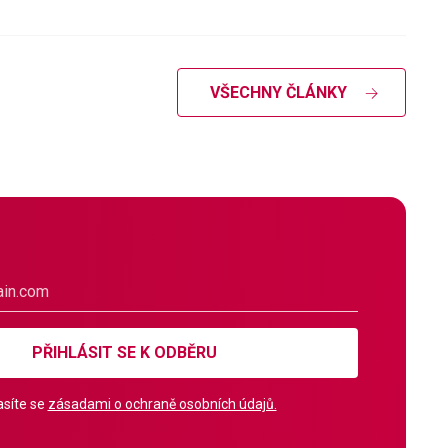
VŠECHNY ČLÁNKY
PŘIHLÁSIT SE K ODBĚRU
síte se
zásadami o ochraně osobních údajů.