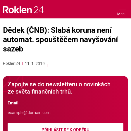
Skip
to
content
Dědek (ČNB): Slabá koruna není
automat. spouštěčem navyšování
sazeb
Roklen24
11. 1. 2019
Zapojte se do newsletteru o novinkách
ze světa finančních trhů.
Email:
PŘIHLÁSIT SE K ODBĚRU