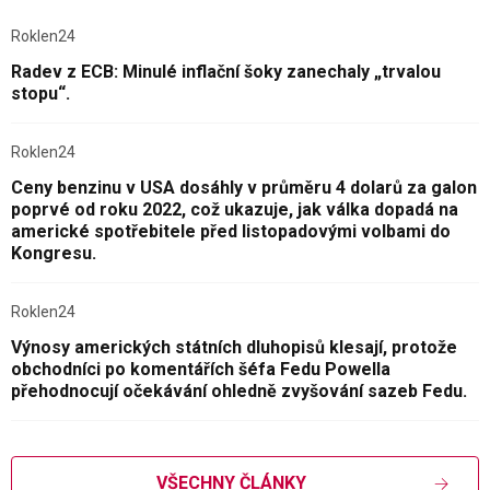
Roklen24
Radev z ECB: Minulé inflační šoky zanechaly „trvalou
stopu“.
Roklen24
Ceny benzinu v USA dosáhly v průměru 4 dolarů za galon
poprvé od roku 2022, což ukazuje, jak válka dopadá na
americké spotřebitele před listopadovými volbami do
Kongresu.
Roklen24
Výnosy amerických státních dluhopisů klesají, protože
obchodníci po komentářích šéfa Fedu Powella
přehodnocují očekávání ohledně zvyšování sazeb Fedu.
VŠECHNY ČLÁNKY