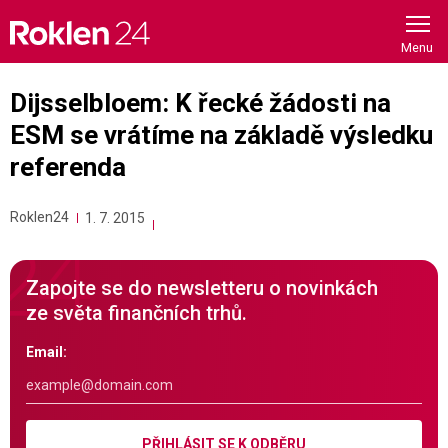
Skip
to
content
Dijsselbloem: K řecké žádosti na
ESM se vrátíme na základě výsledku
referenda
Roklen24
1. 7. 2015
Zapojte se do newsletteru o novinkách
ze světa finančních trhů.
Email:
PŘIHLÁSIT SE K ODBĚRU