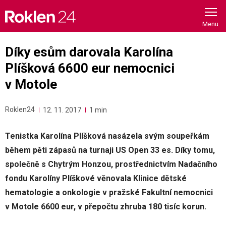
Skip
to
content
Díky esům darovala Karolína
Plíšková 6600 eur nemocnici
v Motole
Roklen24
12. 11. 2017
1 min
Tenistka Karolína Plíšková nasázela svým soupeřkám
během pěti zápasů na turnaji US Open 33 es. Díky tomu,
společně s Chytrým Honzou, prostřednictvím Nadačního
fondu Karolíny Plíškové věnovala Klinice dětské
hematologie a onkologie v pražské Fakultní nemocnici
v Motole 6600 eur, v přepočtu zhruba 180 tisíc korun.