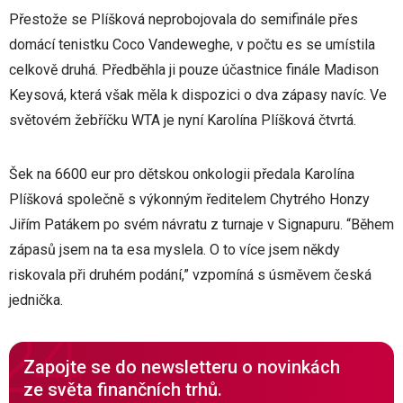
Přestože se Plíšková neprobojovala do semifinále přes
domácí tenistku Coco Vandeweghe, v počtu es se umístila
celkově druhá. Předběhla ji pouze účastnice finále Madison
Keysová, která však měla k dispozici o dva zápasy navíc. Ve
světovém žebříčku WTA je nyní Karolína Plíšková čtvrtá.
Šek na 6600 eur pro dětskou onkologii předala Karolína
Plíšková společně s výkonným ředitelem Chytrého Honzy
Jiřím Patákem po svém návratu z turnaje v Signapuru. “Během
zápasů jsem na ta esa myslela. O to více jsem někdy
riskovala při druhém podání,” vzpomíná s úsměvem česká
jednička.
Zapojte se do newsletteru o novinkách
ze světa finančních trhů.