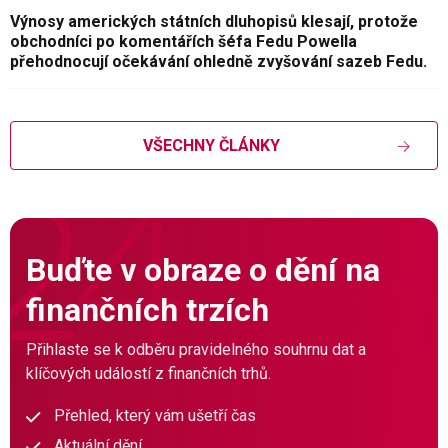
Výnosy amerických státních dluhopisů klesají, protože
obchodníci po komentářích šéfa Fedu Powella
přehodnocují očekávání ohledně zvyšování sazeb Fedu.
VŠECHNY ČLÁNKY
Buďte v obraze o dění na
finančních trzích
Přihlaste se k odběru pravidelného souhrnu dat a
klíčových událostí z finančních trhů.
Přehled, který vám ušetří čas
Aktuální dění