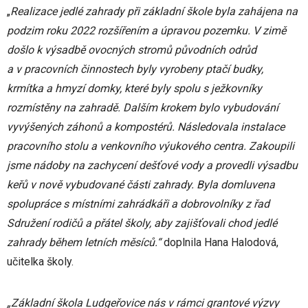
„
Realizace jedlé zahrady při
základní škole byla zahájena na
podzim roku 2022 rozšířením a úpravou pozemku. V zimě
došlo k výsadbě ovocných stromů původních odrůd
a v pracovních činnostech byly vyrobeny ptačí budky,
krmítka a hmyzí domky, které byly spolu s ježkovníky
rozmístěny na zahradě. Dalším krokem bylo vybudování
vyvýšených záhonů a kompostérů. Následovala instalace
pracovního stolu a venkovního výukového centra. Zakoupili
jsme nádoby na zachycení dešťové vody a provedli výsadbu
keřů v nově vybudované části zahrady. Byla domluvena
spolupráce s místními zahrádkáři a dobrovolníky z řad
Sdružení rodičů a přátel školy, aby zajišťovali chod jedlé
zahrady během letních měsíců.“
doplnila Hana Halodová,
učitelka školy.
„Základní škola Ludgeřovice nás v rámci grantové výzvy