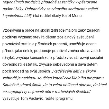
regionálních prodejců, případně sazeničky vypěstované
našimi žáky. Ochutnávky ze zdravého sortimentu zajistí
i společnost Lidl
,“ říká ředitel školy Karel Moric.
Vzdělávání a práce na školní zahradě má pro žáky zásadní
pozitivní význam: otevírá dětem zcela nový svět učení,
poznávání rostlin a přírodních procesů, umožňuje ocenit
přírodu jako celek, podporuje pozitivní změnu stravovacích
návyků, zvyšuje koncentraci a představivost, rozvíjí sociální
dovednosti, estetiku, zvyšuje sebevědomí a dává dětem
pocit hrdosti na svůj úspěch. „
Vzdělávání dětí na školní
zahradě je nedílnou součástí kritérií celoškolního programu
Skutečně zdravá škola. Je to velmi oblíbená aktivita, do které
se zapojují i ty nejmenší dětí v mateřských školách
,“
vysvětluje Tom Václavík, ředitel programu.