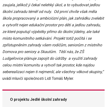
zaujala, jelikož ji čekal nelehký úkol, a to vybudovat jedlou
školní zahradu téměř od nuly. Od první chvíle však měla
škola propracovaný a ambiciózní plán, jak zahrádku zvelebit
a vytvořit nejen edukační prostor pro děti a jedlou zahradu,
ze které poputují výpěstky přímo do školní jídelny, ale také
místo komunitního setkávání. Projekt totiž počítá i se
zpřístupněním zahrady všem rodičům, seniorům z místního
Domova pro seniory a Skautům. Těší nás, že ZŠ
Ludgeřovice plánuje zapojit do údržby a využití zahrady
celou místní komunitu a vytvoří tak prostor, kde najdou
seberealizaci nejen ti nejmenší, ale všechny věkové skupiny,“
uvádí mluvčí společnosti Lidl Tomáš Myler.
O projektu Jedlé školní zahrady