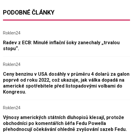
PODOBNÉ ČLÁNKY
Roklen24
Radev z ECB: Minulé inflační šoky zanechaly „trvalou
stopu“.
Roklen24
Ceny benzinu v USA dosáhly v průměru 4 dolarů za galon
poprvé od roku 2022, což ukazuje, jak válka dopadá na
americké spotřebitele před listopadovými volbami do
Kongresu.
Roklen24
Výnosy amerických státních dluhopisů klesají, protože
obchodníci po komentářích šéfa Fedu Powella
přehodnocují očekávání ohledně zvyšování sazeb Fedu.