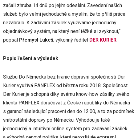
začali zhruba 14 dnů po jejím odeslání. Zavedení našich
služeb bylo velmi jednoduché a myslím, že to příliš práce
nezabralo. K zadávání zásilek využíváme jednoduchý
objednávkový systém, na který není těžké si zvyknout,“
popsal
Přemysl Lukeš
, výkonný ředitel
DER KURIER
.
Popis řešení a výsledek
Službu Do Německa bez hranic dopravní společnosti Der
Kurier využívá PANFLEX od března roku 2018. Společnost
Der Kurier je schopná díky svému know-how zásilky svého
klienta PANFLEX doručovat z České republiky do Německa
s garancí následující pracovní den do 12:00, a to za podmínek
vnitrostátní dopravy po Německu. Výhodou je také
jednoduchý a intuitivní online systém pro zadávání zásilek
a výhodná cenová politika, která nerozlišuje expresní