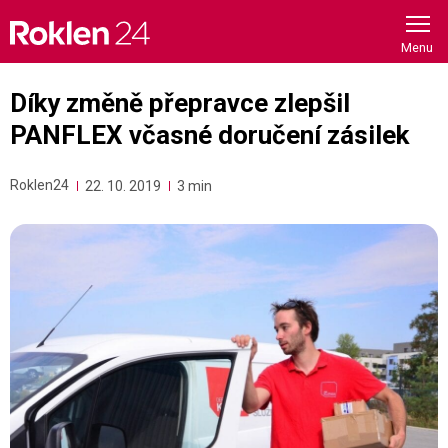
Skip
to
content
Díky změně přepravce zlepšil
PANFLEX včasné doručení zásilek
Roklen24
22. 10. 2019
3 min