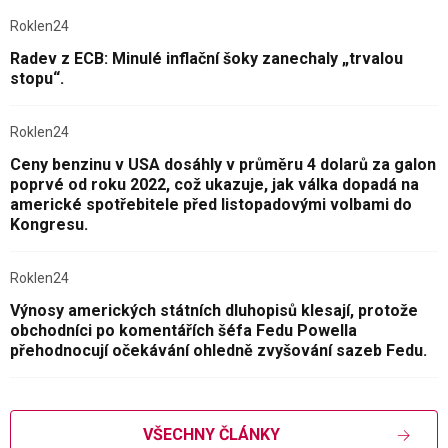
Roklen24
Radev z ECB: Minulé inflační šoky zanechaly „trvalou
stopu“.
Roklen24
Ceny benzinu v USA dosáhly v průměru 4 dolarů za galon
poprvé od roku 2022, což ukazuje, jak válka dopadá na
americké spotřebitele před listopadovými volbami do
Kongresu.
Roklen24
Výnosy amerických státních dluhopisů klesají, protože
obchodníci po komentářích šéfa Fedu Powella
přehodnocují očekávání ohledně zvyšování sazeb Fedu.
VŠECHNY ČLÁNKY