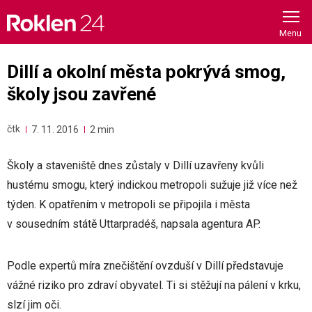
Skip
to
content
Dillí a okolní města pokrývá smog,
školy jsou zavřené
čtk
7. 11. 2016
2 min
Školy a staveniště dnes zůstaly v Dillí uzavřeny kvůli
hustému smogu, který indickou metropoli sužuje již více než
týden. K opatřením v metropoli se připojila i města
v sousedním státě Uttarpradéš, napsala agentura AP.
Podle expertů míra znečištění ovzduší v Dillí představuje
vážné riziko pro zdraví obyvatel. Ti si stěžují na pálení v krku,
slzí jim oči.