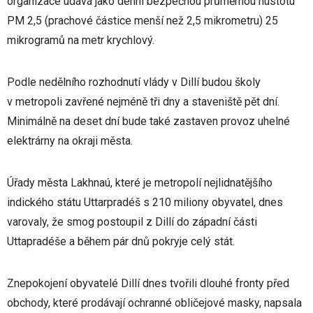
organizace udává jako denní bezpečnou průměrnou hustotu
PM 2,5 (prachové částice menší než 2,5 mikrometru) 25
mikrogramů na metr krychlový.
Podle nedělního rozhodnutí vlády v Dillí budou školy
v metropoli zavřené nejméně tři dny a staveniště pět dní.
Minimálně na deset dní bude také zastaven provoz uhelné
elektrárny na okraji města.
Úřady města Lakhnaú, které je metropolí nejlidnatějšího
indického státu Uttarpradéš s 210 miliony obyvatel, dnes
varovaly, že smog postoupil z Dillí do západní části
Uttapradéše a během pár dnů pokryje celý stát.
Znepokojení obyvatelé Dillí dnes tvořili dlouhé fronty před
obchody, které prodávají ochranné obličejové masky, napsala