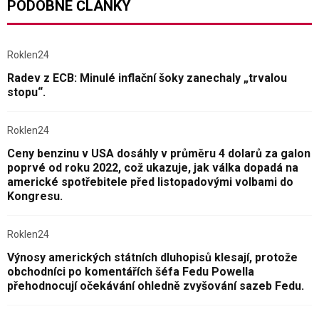
PODOBNÉ ČLÁNKY
Roklen24
Radev z ECB: Minulé inflační šoky zanechaly „trvalou
stopu“.
Roklen24
Ceny benzinu v USA dosáhly v průměru 4 dolarů za galon
poprvé od roku 2022, což ukazuje, jak válka dopadá na
americké spotřebitele před listopadovými volbami do
Kongresu.
Roklen24
Výnosy amerických státních dluhopisů klesají, protože
obchodníci po komentářích šéfa Fedu Powella
přehodnocují očekávání ohledně zvyšování sazeb Fedu.