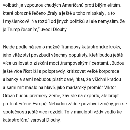
volbách je vzpourou chudých Američanů proti bílým elitám,
které obrazně řečeno ‚žraly a ještě u toho mlaskaly‘, a to
i myšlenkově. Na rozdíl od jiných politiků si ale nemyslím, že
je Trump řešením,“ uvedl Dlouhý.
Nejde podle něj jen o možné Trumpovy katastrofické kroky,
jeho vítězství povzbudí všechny populisty, kteří budou ještě
více usilovat o získání moci ‚trumpovskými‘ cestami. „Budou
ještě více říkat lži a polopravdy, kritizovat velké korporace
a banky a sami nebudou platit daně, říkat, že všichni kradou
a sami mít máslo na hlavě, jako maďarský premiér Viktor
Orbán budou premiéry země, závislé na exportu, ale brojit
proti otevřené Evropě. Nebudou žádné pozitivní změny, jen se
společnosti ještě více rozdělí. To v minulosti vždy vedlo ke
katastrofám,“ varoval Dlouhý.