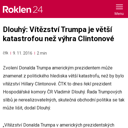
Skip
to
content
Dlouhý: Vítězství Trumpa je větší
katastrofou než výhra Clintonové
čtk
9. 11. 2016
2 min
Zvolení Donalda Trumpa americkým prezidentem může
znamenat z politického hlediska větší katastrofu, než by bylo
vítězství Hillary Clintonové. ČTK to dnes řekl prezident
Hospodářské komory ČR Vladimír Dlouhý. Řada Trumpových
slibů je nerealizovatelných, skutečná obchodní politika se tak
může lišit, dodal Dlouhý.
„Vítězství Donalda Trumpa v amerických prezidentských